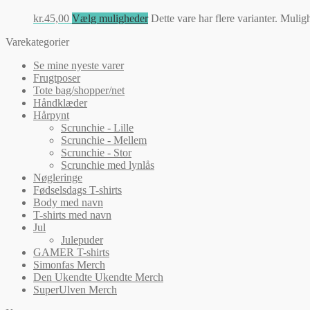
kr.
45,00
Vælg muligheder
Dette vare har flere varianter. Muli
Varekategorier
Se mine nyeste varer
Frugtposer
Tote bag/shopper/net
Håndklæder
Hårpynt
Scrunchie - Lille
Scrunchie - Mellem
Scrunchie - Stor
Scrunchie med lynlås
Nøgleringe
Fødselsdags T-shirts
Body med navn
T-shirts med navn
Jul
Julepuder
GAMER T-shirts
Simonfas Merch
Den Ukendte Ukendte Merch
SuperUlven Merch