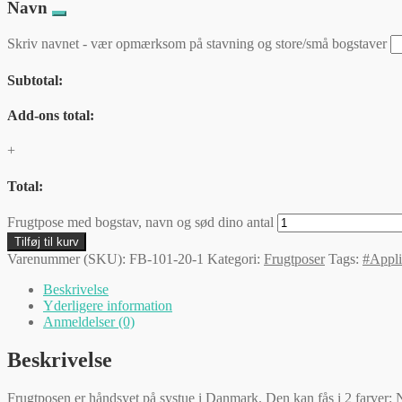
Navn
Skriv navnet - vær opmærksom på stavning og store/små bogstaver
Subtotal:
Add-ons total:
+
Total:
Frugtpose med bogstav, navn og sød dino antal
Tilføj til kurv
Varenummer (SKU):
FB-101-20-1
Kategori:
Frugtposer
Tags:
#Appl
Beskrivelse
Yderligere information
Anmeldelser (0)
Beskrivelse
Frugtposen er håndsyet på systue i Danmark. Den kan fås i 2 farver: 