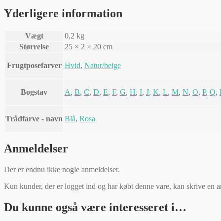
Yderligere information
Vægt
0,2 kg
Størrelse
25 × 2 × 20 cm
Frugtposefarver
Hvid
,
Natur/beige
Bogstav
A
,
B
,
C
,
D
,
E
,
F
,
G
,
H
,
I
,
J
,
K
,
L
,
M
,
N
,
O
,
P
,
Q
,
Trådfarve - navn
Blå
,
Rosa
Anmeldelser
Der er endnu ikke nogle anmeldelser.
Kun kunder, der er logget ind og har købt denne vare, kan skrive en 
Du kunne også være interesseret i…