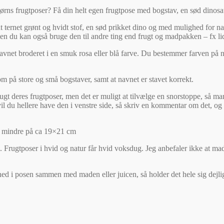
børns frugtposer? Få din helt egen frugtpose med bogstav, en sød dinos
 ternet grønt og hvidt stof, en sød prikket dino og med mulighed for nav
du kan også bruge den til andre ting end frugt og madpakken – fx lidt tøj 
net broderet i en smuk rosa eller blå farve. Du bestemmer farven på n
på store og små bogstaver, samt at navnet er stavet korrekt.
t deres frugtposer, men det er muligt at tilvælge en snorstoppe, så man e
l du hellere have den i venstre side, så skriv en kommentar om det, og 
dt mindre på ca 19×21 cm
. Frugtposer i hvid og natur får hvid voksdug. Jeg anbefaler ikke at ma
ed i posen sammen med maden eller juicen, så holder det hele sig dejligt