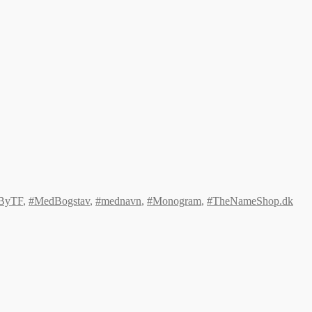
ByTF
,
#MedBogstav
,
#mednavn
,
#Monogram
,
#TheNameShop.dk