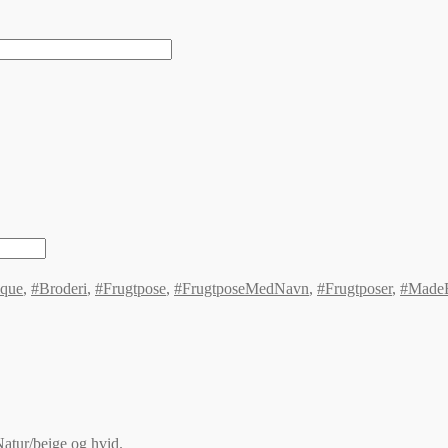
ique
,
#Broderi
,
#Frugtpose
,
#FrugtposeMedNavn
,
#Frugtposer
,
#Made
Natur/beige og hvid.