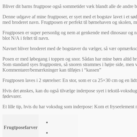
Bliver dit barns frugtpose også sommetider væk blandt alle de andre 
Denne udgave af mine frugtposer, er syet med et bogstav lavet i et sødt
med broderet navn. Frugtposen er perfekt til børnehaven og skolen, men 
Frugtposen er super personlig og nem at genkende med dinosaur og nav
blot N/A i feltet til navn.
Navnet bliver broderet med de bogstaver du vælger, så vær opmærksom 
Posen er med løbegang i toppen og snor. Sådan har mine børn altid brug
Som standard syes frugtposten, så snoren strammes i højre side, men vi
Kommentarer/bemærkninger kan tilføjes i “kassen”
Frugtposen laves i 2 størrelser: En stor, som er ca 25×30 cm og en li
Hvis det ønskes, kan du også tilvælge inderpose syet i tekstil-voksdug
fødevarer.
Et lille tip, hvis du har voksdug som inderpose: Kom et fryseelement n
Frugtposefarver