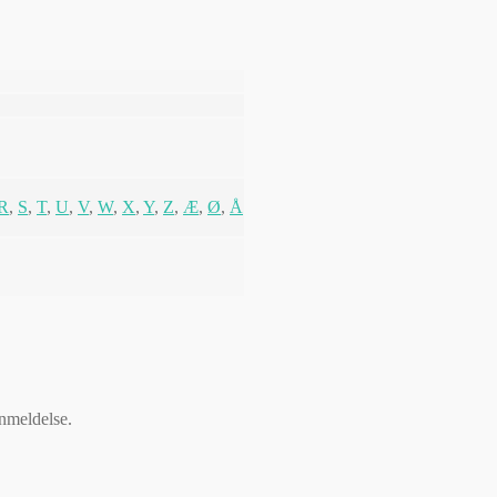
R
,
S
,
T
,
U
,
V
,
W
,
X
,
Y
,
Z
,
Æ
,
Ø
,
Å
anmeldelse.