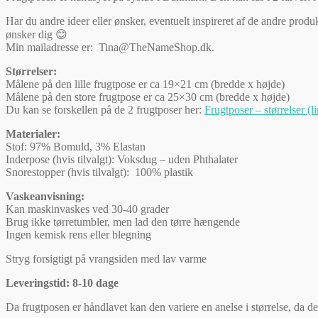
Har du andre ideer eller ønsker, eventuelt inspireret af de andre prod
ønsker dig 😊
Min mailadresse er: Tina@TheNameShop.dk.
Størrelser:
Målene på den lille frugtpose er ca 19×21 cm (bredde x højde)
Målene på den store frugtpose er ca 25×30 cm (bredde x højde)
Du kan se forskellen på de 2 frugtposer her:
Frugtposer – størrelser (l
Materialer:
Stof: 97% Bomuld, 3% Elastan
Inderpose (hvis tilvalgt): Voksdug – uden Phthalater
Snorestopper (hvis tilvalgt): 100% plastik
Vaskeanvisning:
Kan maskinvaskes ved 30-40 grader
Brug ikke tørretumbler, men lad den tørre hængende
Ingen kemisk rens eller blegning
Stryg forsigtigt på vrangsiden med lav varme
Leveringstid: 8-10 dage
Da frugtposen er håndlavet kan den variere en anelse i størrelse, da 