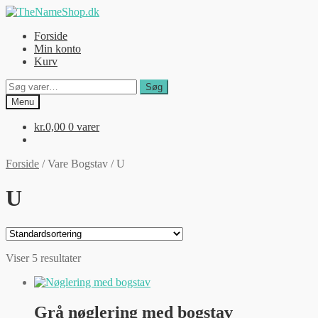
Spring
Spring
til
til
Forside
navigation
indhold
Min konto
Kurv
Søg
Søg
efter:
Menu
kr.
0,00
0 varer
Forside
/
Vare Bogstav
/
U
U
Viser 5 resultater
Grå nøglering med bogstav