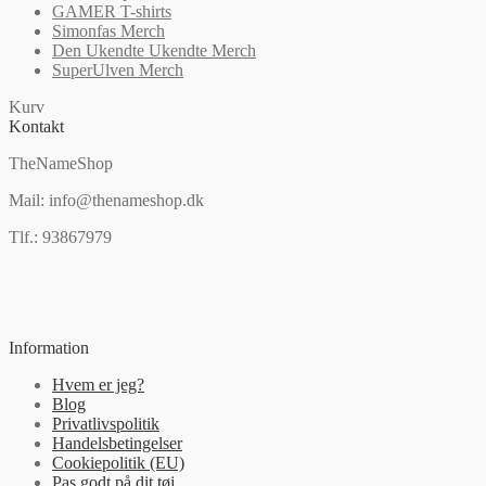
GAMER T-shirts
Simonfas Merch
Den Ukendte Ukendte Merch
SuperUlven Merch
Kurv
Kontakt
TheNameShop
Mail: info@thenameshop.dk
Tlf.: 93867979
Information
Hvem er jeg?
Blog
Privatlivspolitik
Handelsbetingelser
Cookiepolitik (EU)
Pas godt på dit tøj