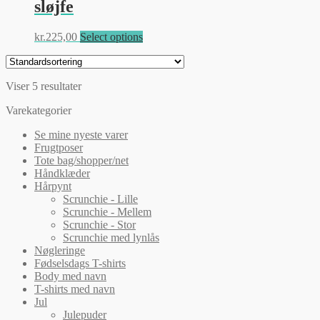
sløjfe
Mulighederne
kan
vælges
Dette
kr.
225,00
Select options
på
vare
varesiden
har
flere
Viser 5 resultater
varianter.
Mulighederne
Varekategorier
kan
vælges
Se mine nyeste varer
på
Frugtposer
varesiden
Tote bag/shopper/net
Håndklæder
Hårpynt
Scrunchie - Lille
Scrunchie - Mellem
Scrunchie - Stor
Scrunchie med lynlås
Nøgleringe
Fødselsdags T-shirts
Body med navn
T-shirts med navn
Jul
Julepuder