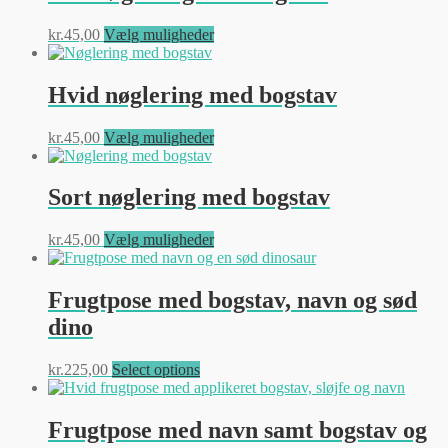
Dette
kr.
45,00
Vælg muligheder
vare
har
flere
Hvid nøglering med bogstav
varianter.
Mulighederne
Dette
kr.
45,00
Vælg muligheder
kan
vare
vælges
har
på
flere
Sort nøglering med bogstav
varesiden
varianter.
Mulighederne
Dette
kr.
45,00
Vælg muligheder
kan
vare
vælges
har
på
flere
Frugtpose med bogstav, navn og sød
varesiden
varianter.
dino
Mulighederne
kan
vælges
Dette
kr.
225,00
Select options
på
vare
varesiden
har
flere
Frugtpose med navn samt bogstav og
varianter.