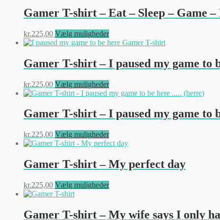
Gamer T-shirt – Eat – Sleep – Game –
Dette
kr.
225,00
Vælg muligheder
vare
har
flere
Gamer T-shirt – I paused my game to 
varianter.
Mulighederne
Dette
kr.
225,00
Vælg muligheder
kan
vare
vælges
har
på
flere
Gamer T-shirt – I paused my game to b
varesiden
varianter.
Mulighederne
Dette
kr.
225,00
Vælg muligheder
kan
vare
vælges
har
på
flere
Gamer T-shirt – My perfect day
varesiden
varianter.
Mulighederne
Dette
kr.
225,00
Vælg muligheder
kan
vare
vælges
har
på
flere
Gamer T-shirt – My wife says I only hav
varesiden
varianter.