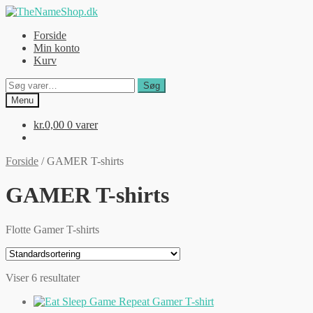
Spring
Spring
til
til
Forside
navigation
indhold
Min konto
Kurv
Søg
Søg
efter:
Menu
kr.
0,00
0 varer
Forside
/
GAMER T-shirts
GAMER T-shirts
Flotte Gamer T-shirts
Viser 6 resultater