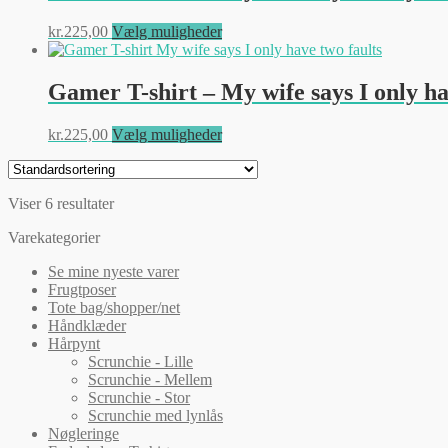
Mulighederne
Dette
kr.
225,00
Vælg muligheder
kan
vare
vælges
har
på
flere
Gamer T-shirt – My wife says I only hav
varesiden
varianter.
Mulighederne
Dette
kr.
225,00
Vælg muligheder
kan
vare
vælges
har
på
flere
varesiden
Viser 6 resultater
varianter.
Mulighederne
Varekategorier
kan
vælges
Se mine nyeste varer
på
Frugtposer
varesiden
Tote bag/shopper/net
Håndklæder
Hårpynt
Scrunchie - Lille
Scrunchie - Mellem
Scrunchie - Stor
Scrunchie med lynlås
Nøgleringe