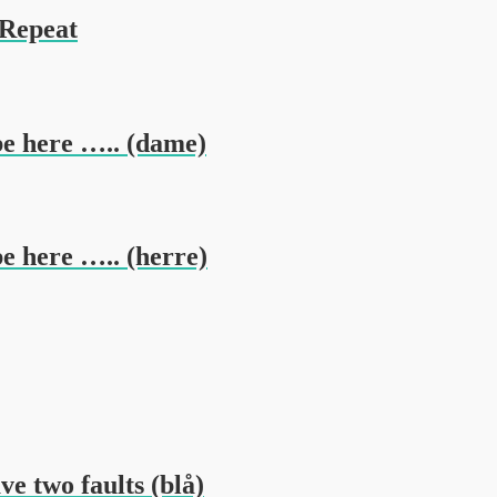
 Repeat
be here ….. (dame)
e here ….. (herre)
e two faults (blå)