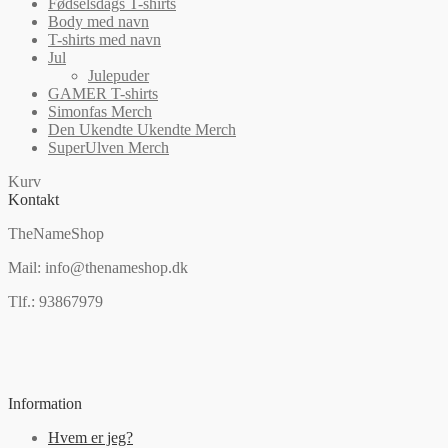
Fødselsdags T-shirts
Body med navn
T-shirts med navn
Jul
Julepuder
GAMER T-shirts
Simonfas Merch
Den Ukendte Ukendte Merch
SuperUlven Merch
Kurv
Kontakt
TheNameShop
Mail: info@thenameshop.dk
Tlf.: 93867979
Information
Hvem er jeg?