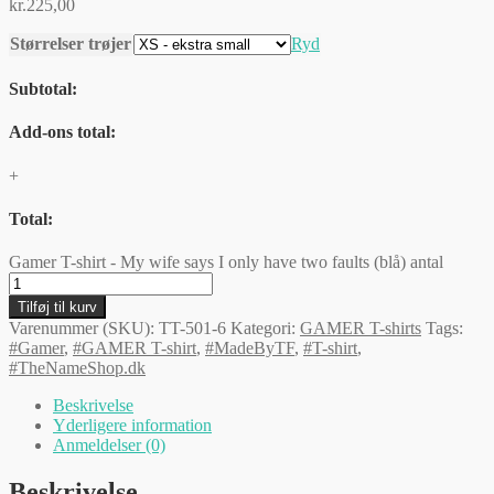
kr.
225,00
Størrelser trøjer
Ryd
Subtotal:
Add-ons total:
+
Total:
Gamer T-shirt - My wife says I only have two faults (blå) antal
Tilføj til kurv
Varenummer (SKU):
TT-501-6
Kategori:
GAMER T-shirts
Tags:
#Gamer
,
#GAMER T-shirt
,
#MadeByTF
,
#T-shirt
,
#TheNameShop.dk
Beskrivelse
Yderligere information
Anmeldelser (0)
Beskrivelse