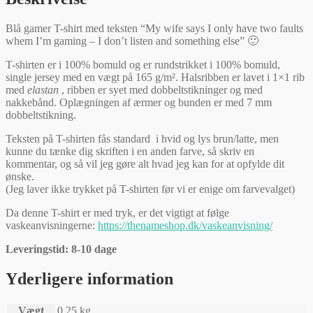
Blå gamer T-shirt med teksten “My wife says I only have two faults
whem I’m gaming – I don’t listen and something else” 🙂
T-shirten er i 100% bomuld og er rundstrikket i 100% bomuld,
single jersey med en vægt på 165 g/m². Halsribben er lavet i 1×1 rib
med
elastan
, ribben er syet med dobbeltstikninger og med
nakkebånd. Oplægningen af ærmer og bunden er med 7 mm
dobbeltstikning.
Teksten på T-shirten fås standard i hvid og lys brun/latte, men
kunne du tænke dig skriften i en anden farve, så skriv en
kommentar, og så vil jeg gøre alt hvad jeg kan for at opfylde dit
ønske.
(Jeg laver ikke trykket på T-shirten før vi er enige om farvevalget)
Da denne T-shirt er med tryk, er det vigtigt at følge
vaskeanvisningerne:
https://thenameshop.dk/vaskeanvisning/
Leveringstid: 8-10 dage
Yderligere information
Vægt
0,25 kg