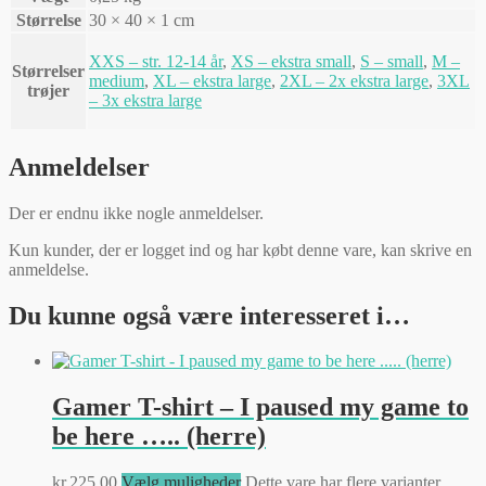
Størrelse
30 × 40 × 1 cm
XXS – str. 12-14 år
,
XS – ekstra small
,
S – small
,
M –
Størrelser
medium
,
XL – ekstra large
,
2XL – 2x ekstra large
,
3XL
trøjer
– 3x ekstra large
Anmeldelser
Der er endnu ikke nogle anmeldelser.
Kun kunder, der er logget ind og har købt denne vare, kan skrive en
anmeldelse.
Du kunne også være interesseret i…
Gamer T-shirt – I paused my game to
be here ….. (herre)
kr.
225,00
Vælg muligheder
Dette vare har flere varianter.