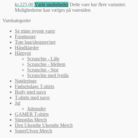
kr.
225,00
Vælg muligheder
Dette vare har flere varianter.
Mulighederne kan vælges på varesiden
Varekategorier
Se mine nyeste varer
Frugtposer
Tote bag/shopper/net
Håndklæder
Hårpynt
Scrunchie - Lille
Scrunchie - Mellem
Scrunchie - Stor
Scrunchie med lynlås
Nøgleringe
Fødselsdags T-shirts
Body med navn
T-shirts med navn
Jul
Julepuder
GAMER T-shirts
Simonfas Merch
Den Ukendte Ukendte Merch
SuperUlven Merch