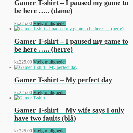
flere
Gamer T-shirt – I paused my game to
varianter.
be here ….. (dame)
Mulighederne
kan
vælges
Dette
kr.
225,00
Vælg muligheder
på
vare
varesiden
har
flere
Gamer T-shirt – I paused my game to
varianter.
be here ….. (herre)
Mulighederne
kan
vælges
Dette
kr.
225,00
Vælg muligheder
på
vare
varesiden
har
flere
Gamer T-shirt – My perfect day
varianter.
Mulighederne
Dette
kr.
225,00
Vælg muligheder
kan
vare
vælges
har
på
flere
Gamer T-shirt – My wife says I only
varesiden
varianter.
have two faults (blå)
Mulighederne
kan
vælges
Dette
kr.
225,00
Vælg muligheder