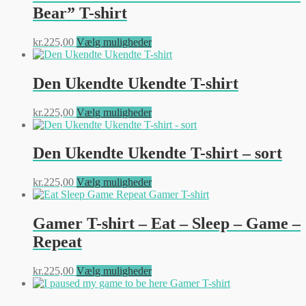
Bear” T-shirt
Dette
kr.
225,00
Vælg muligheder
vare
har
flere
Den Ukendte Ukendte T-shirt
varianter.
Mulighederne
Dette
kr.
225,00
Vælg muligheder
kan
vare
vælges
har
på
flere
Den Ukendte Ukendte T-shirt – sort
varesiden
varianter.
Mulighederne
Dette
kr.
225,00
Vælg muligheder
kan
vare
vælges
har
på
flere
Gamer T-shirt – Eat – Sleep – Game –
varesiden
varianter.
Repeat
Mulighederne
kan
vælges
Dette
kr.
225,00
Vælg muligheder
på
vare
varesiden
har