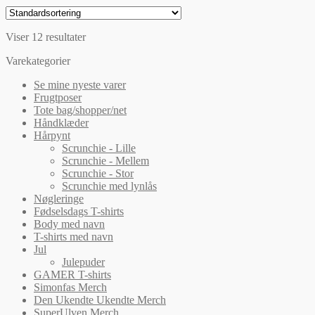
vare
vælges
har
på
flere
varesiden
Viser 12 resultater
varianter.
Mulighederne
Varekategorier
kan
vælges
Se mine nyeste varer
på
Frugtposer
varesiden
Tote bag/shopper/net
Håndklæder
Hårpynt
Scrunchie - Lille
Scrunchie - Mellem
Scrunchie - Stor
Scrunchie med lynlås
Nøgleringe
Fødselsdags T-shirts
Body med navn
T-shirts med navn
Jul
Julepuder
GAMER T-shirts
Simonfas Merch
Den Ukendte Ukendte Merch
SuperUlven Merch