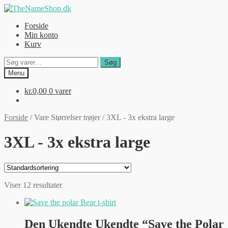
Spring
Spring
til
til
Forside
navigation
indhold
Min konto
Kurv
Søg
Søg
efter:
Menu
kr.
0,00
0 varer
Forside
/
Vare Størrelser trøjer
/
3XL - 3x ekstra large
3XL - 3x ekstra large
Viser 12 resultater
Den Ukendte Ukendte “Save the Polar