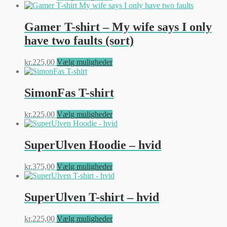
på
vare
varesiden
har
flere
Gamer T-shirt – My wife says I only
varianter.
have two faults (sort)
Mulighederne
kan
vælges
Dette
kr.
225,00
Vælg muligheder
på
vare
varesiden
har
flere
SimonFas T-shirt
varianter.
Mulighederne
Dette
kr.
225,00
Vælg muligheder
kan
vare
vælges
har
på
flere
SuperUlven Hoodie – hvid
varesiden
varianter.
Mulighederne
Dette
kr.
375,00
Vælg muligheder
kan
vare
vælges
har
på
flere
SuperUlven T-shirt – hvid
varesiden
varianter.
Mulighederne
Dette
kr.
225,00
Vælg muligheder
kan