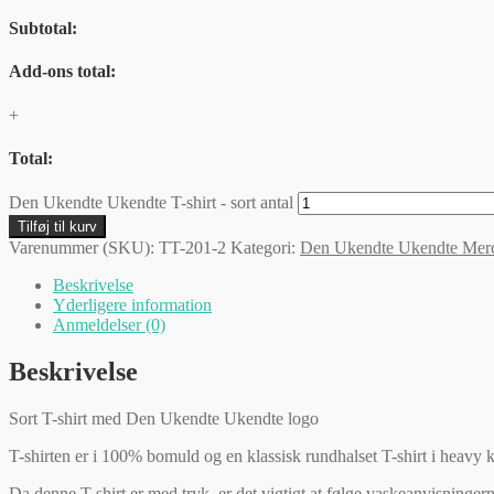
Subtotal:
Add-ons total:
+
Total:
Den Ukendte Ukendte T-shirt - sort antal
Tilføj til kurv
Varenummer (SKU):
TT-201-2
Kategori:
Den Ukendte Ukendte Mer
Beskrivelse
Yderligere information
Anmeldelser (0)
Beskrivelse
Sort T-shirt med Den Ukendte Ukendte logo
T-shirten er i 100% bomuld og en klassisk rundhalset T-shirt i heavy 
Da denne T-shirt er med tryk, er det vigtigt at følge vaskeanvisninger