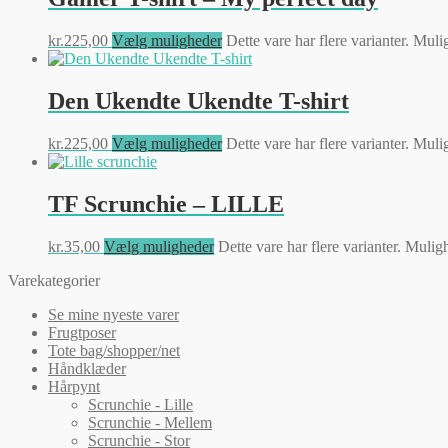
kr.
225,00
Vælg muligheder
Dette vare har flere varianter. Mu
Den Ukendte Ukendte T-shirt
kr.
225,00
Vælg muligheder
Dette vare har flere varianter. Mu
TF Scrunchie – LILLE
kr.
35,00
Vælg muligheder
Dette vare har flere varianter. Muli
Varekategorier
Se mine nyeste varer
Frugtposer
Tote bag/shopper/net
Håndklæder
Hårpynt
Scrunchie - Lille
Scrunchie - Mellem
Scrunchie - Stor