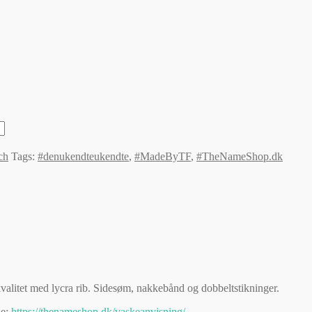
ch
Tags:
#denukendteukendte
,
#MadeByTF
,
#TheNameShop.dk
kvalitet med lycra rib. Sidesøm, nakkebånd og dobbeltstikninger.
ne:
https://thenameshop.dk/vaskeanvisning/