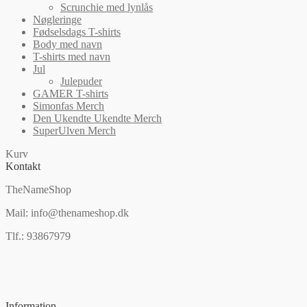
Scrunchie med lynlås
Nøgleringe
Fødselsdags T-shirts
Body med navn
T-shirts med navn
Jul
Julepuder
GAMER T-shirts
Simonfas Merch
Den Ukendte Ukendte Merch
SuperUlven Merch
Kurv
Kontakt
TheNameShop
Mail: info@thenameshop.dk
Tlf.: 93867979
Information