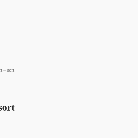
 – sort
sort