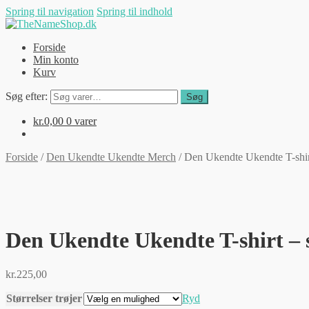
Spring til navigation
Spring til indhold
Forside
Min konto
Kurv
Søg efter:
Søg
kr.
0,00
0 varer
Forside
/
Den Ukendte Ukendte Merch
/
Den Ukendte Ukendte T-shirt
Den Ukendte Ukendte T-shirt – 
kr.
225,00
Størrelser trøjer
Ryd