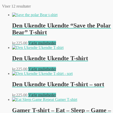
Viser 12 resultater
Den Ukendte Ukendte “Save the Polar
Bear” T-shirt
Dette
kr.
225,00
Vælg muligheder
vare
har
flere
Den Ukendte Ukendte T-shirt
varianter.
Mulighederne
Dette
kr.
225,00
Vælg muligheder
kan
vare
vælges
har
på
flere
Den Ukendte Ukendte T-shirt – sort
varesiden
varianter.
Mulighederne
Dette
kr.
225,00
Vælg muligheder
kan
vare
vælges
har
på
flere
Gamer T-shirt – Eat – Sleep – Game –
varesiden
varianter.