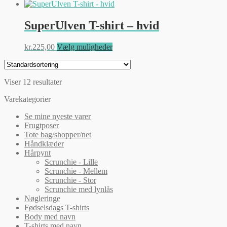
vare
vælges
har
på
flere
SuperUlven T-shirt – hvid
varesiden
varianter.
Mulighederne
Dette
kr.
225,00
Vælg muligheder
kan
vare
vælges
har
på
flere
varesiden
Viser 12 resultater
varianter.
Mulighederne
Varekategorier
kan
vælges
Se mine nyeste varer
på
Frugtposer
varesiden
Tote bag/shopper/net
Håndklæder
Hårpynt
Scrunchie - Lille
Scrunchie - Mellem
Scrunchie - Stor
Scrunchie med lynlås
Nøgleringe
Fødselsdags T-shirts
Body med navn
T-shirts med navn