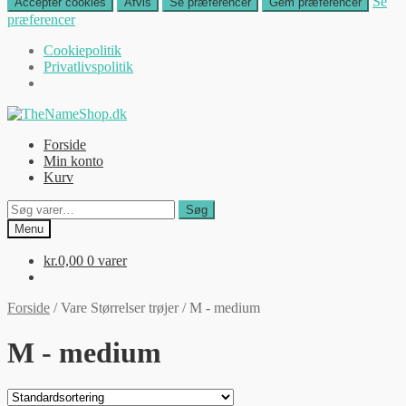
Se
Accepter cookies
Afvis
Se præferencer
Gem præferencer
præferencer
Cookiepolitik
Privatlivspolitik
Spring
Spring
til
til
Forside
navigation
indhold
Min konto
Kurv
Søg
Søg
efter:
Menu
kr.
0,00
0 varer
Forside
/
Vare Størrelser trøjer
/
M - medium
M - medium