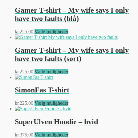
har
på
flere
Gamer T-shirt – My wife says I only
varesiden
varianter.
have two faults (blå)
Mulighederne
kan
vælges
Dette
kr.
225,00
Vælg muligheder
på
vare
varesiden
har
flere
Gamer T-shirt – My wife says I only
varianter.
have two faults (sort)
Mulighederne
kan
vælges
Dette
kr.
225,00
Vælg muligheder
på
vare
varesiden
har
flere
SimonFas T-shirt
varianter.
Mulighederne
Dette
kr.
225,00
Vælg muligheder
kan
vare
vælges
har
på
flere
SuperUlven Hoodie – hvid
varesiden
varianter.
Mulighederne
Dette
kr.
375,00
Vælg muligheder
kan