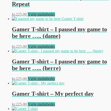
Repeat
Mulighederne
kan
vælges
Dette
kr.
225,00
Vælg muligheder
på
vare
varesiden
har
flere
Gamer T-shirt – I paused my game to
varianter.
be here ….. (dame)
Mulighederne
kan
vælges
Dette
kr.
225,00
Vælg muligheder
på
vare
varesiden
har
flere
Gamer T-shirt – I paused my game to
varianter.
be here ….. (herre)
Mulighederne
kan
vælges
Dette
kr.
225,00
Vælg muligheder
på
vare
varesiden
har
flere
Gamer T-shirt – My perfect day
varianter.
Mulighederne
Dette
kr.
225,00
Vælg muligheder
kan
vare
vælges