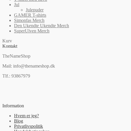
Jul
Julepuder
GAMER T-shirts
Simonfas Merch
Den Ukendte Ukendte Merch
SuperUlven Merch
Kurv
Kontakt
TheNameShop
Mail: info@thenameshop.dk
Tlf.: 93867979
Information
Hvem er jeg?
Blog
Privatlivspolitik