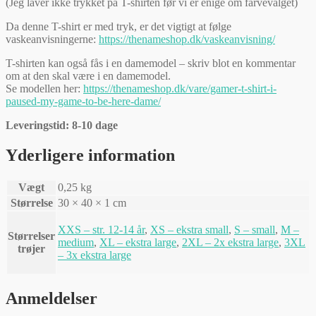
(Jeg laver ikke trykket på T-shirten før vi er enige om farvevalget)
Da denne T-shirt er med tryk, er det vigtigt at følge
vaskeanvisningerne:
https://thenameshop.dk/vaskeanvisning/
T-shirten kan også fås i en damemodel – skriv blot en kommentar
om at den skal være i en damemodel.
Se modellen her:
https://thenameshop.dk/vare/gamer-t-shirt-i-
paused-my-game-to-be-here-dame/
Leveringstid: 8-10 dage
Yderligere information
Vægt
0,25 kg
Størrelse
30 × 40 × 1 cm
XXS – str. 12-14 år
,
XS – ekstra small
,
S – small
,
M –
Størrelser
medium
,
XL – ekstra large
,
2XL – 2x ekstra large
,
3XL
trøjer
– 3x ekstra large
Anmeldelser