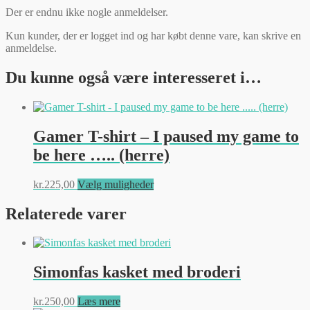
Der er endnu ikke nogle anmeldelser.
Kun kunder, der er logget ind og har købt denne vare, kan skrive en
anmeldelse.
Du kunne også være interesseret i…
Gamer T-shirt – I paused my game to
be here ….. (herre)
Dette
kr.
225,00
Vælg muligheder
vare
har
Relaterede varer
flere
varianter.
Mulighederne
kan
Simonfas kasket med broderi
vælges
på
varesiden
kr.
250,00
Læs mere