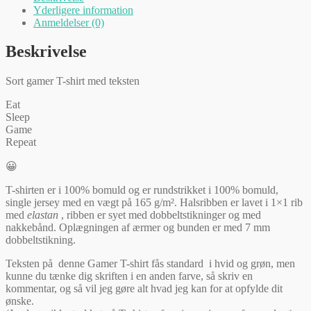
-
Yderligere information
Game
Anmeldelser (0)
-
Repeat
Beskrivelse
antal
Sort gamer T-shirt med teksten
Eat
Sleep
Game
Repeat
😀
T-shirten er i 100% bomuld og er rundstrikket i 100% bomuld,
single jersey med en vægt på 165 g/m². Halsribben er lavet i 1×1 rib
med
elastan
, ribben er syet med dobbeltstikninger og med
nakkebånd. Oplægningen af ærmer og bunden er med 7 mm
dobbeltstikning.
Teksten på denne Gamer T-shirt fås standard i hvid og grøn, men
kunne du tænke dig skriften i en anden farve, så skriv en
kommentar, og så vil jeg gøre alt hvad jeg kan for at opfylde dit
ønske.