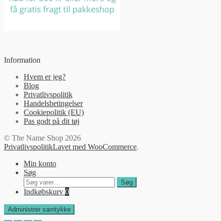
Information
Hvem er jeg?
Blog
Privatlivspolitik
Handelsbetingelser
Cookiepolitik (EU)
Pas godt på dit tøj
© The Name Shop 2026
Privatlivspolitik
Lavet med WooCommerce
.
Min konto
Søg
Søg
Søg
efter:
Indkøbskurv
0
Administrer samtykke