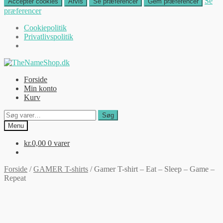
Se
Accepter cookies
Afvis
Se præferencer
Gem præferencer
præferencer
Cookiepolitik
Privatlivspolitik
Spring
Spring
til
til
Forside
navigation
indhold
Min konto
Kurv
Søg
Søg
efter:
Menu
kr.
0,00
0 varer
Forside
/
GAMER T-shirts
/
Gamer T-shirt – Eat – Sleep – Game –
Repeat