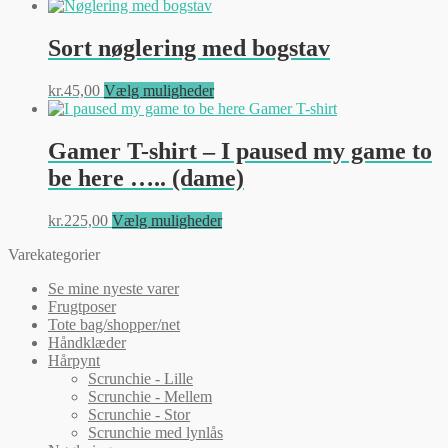
Sort nøglering med bogstav
Dette
kr.
45,00
Vælg muligheder
vare
har
flere
Gamer T-shirt – I paused my game to
varianter.
be here ….. (dame)
Mulighederne
kan
vælges
Dette
kr.
225,00
Vælg muligheder
på
vare
varesiden
Varekategorier
har
flere
Se mine nyeste varer
varianter.
Frugtposer
Mulighederne
Tote bag/shopper/net
kan
Håndklæder
vælges
Hårpynt
på
Scrunchie - Lille
varesiden
Scrunchie - Mellem
Scrunchie - Stor
Scrunchie med lynlås