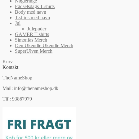
Nøgleringe
Fødselsdags T-shirts
Body med navn
T-shirts med navn
Jul
Julepuder
GAMER T-shirts
Simonfas Merch
Den Ukendte Ukendte Merch
SuperUlven Merch
Kurv
Kontakt
TheNameShop
Mail: info@thenameshop.dk
Tlf.: 93867979