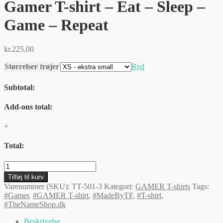
Gamer T-shirt – Eat – Sleep –
Game – Repeat
kr.
225,00
Størrelser trøjer
Ryd
Subtotal:
Add-ons total:
+
Total:
Gamer
T-
Tilføj til kurv
shirt
Varenummer (SKU):
TT-501-3
Kategori:
GAMER T-shirts
Tags:
-
#Gamer
,
#GAMER T-shirt
,
#MadeByTF
,
#T-shirt
,
Eat
#TheNameShop.dk
-
Sleep
Beskrivelse