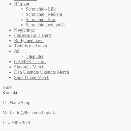
Hårpynt
Scrunchie - Lille
Scrunchie - Mellem
Scrunchie - Stor
Scrunchie med lynlås
Nøgleringe
Fødselsdags T-shirts
Body med navn
T-shirts med navn
Jul
Julepuder
GAMER T-shirts
Simonfas Merch
Den Ukendte Ukendte Merch
SuperUlven Merch
Kurv
Kontakt
TheNameShop
Mail: info@thenameshop.dk
Tlf.: 93867979