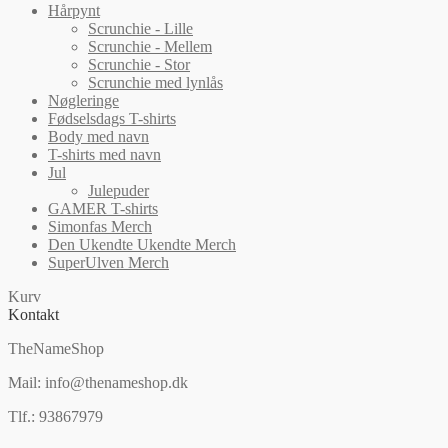
Hårpynt
Scrunchie - Lille
Scrunchie - Mellem
Scrunchie - Stor
Scrunchie med lynlås
Nøgleringe
Fødselsdags T-shirts
Body med navn
T-shirts med navn
Jul
Julepuder
GAMER T-shirts
Simonfas Merch
Den Ukendte Ukendte Merch
SuperUlven Merch
Kurv
Kontakt
TheNameShop
Mail: info@thenameshop.dk
Tlf.: 93867979