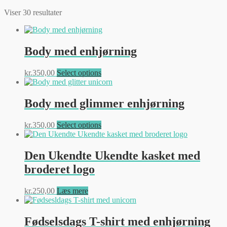
Viser 30 resultater
Body med enhjørning
Dette
kr.
350,00
Select options
vare
har
flere
Body med glimmer enhjørning
varianter.
Mulighederne
Dette
kr.
350,00
Select options
kan
vare
vælges
har
på
flere
Den Ukendte Ukendte kasket med
varesiden
varianter.
broderet logo
Mulighederne
kan
vælges
kr.
250,00
Læs mere
på
varesiden
Fødselsdags T-shirt med enhjørning