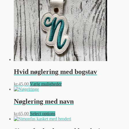
vælges
på
varesiden
Hvid nøglering med bogstav
Dette
kr.
45,00
Vælg muligheder
vare
har
flere
Nøglering med navn
varianter.
Mulighederne
Dette
kr.
65,00
Select options
kan
vare
vælges
har
på
flere