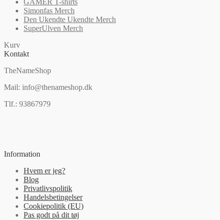
GAMER T-shirts
Simonfas Merch
Den Ukendte Ukendte Merch
SuperUlven Merch
Kurv
Kontakt
TheNameShop
Mail: info@thenameshop.dk
Tlf.: 93867979
Information
Hvem er jeg?
Blog
Privatlivspolitik
Handelsbetingelser
Cookiepolitik (EU)
Pas godt på dit tøj