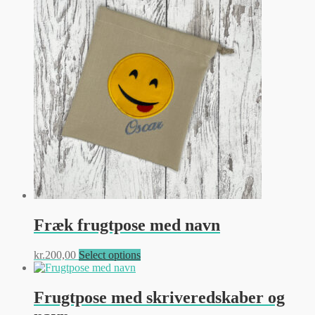
flere
varianter.
Mulighederne
kan
vælges
på
varesiden
Fræk frugtpose med navn
Dette
kr.
200,00
Select options
vare
har
flere
Frugtpose med skriveredskaber og
varianter.