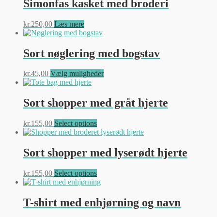
Simonfas kasket med broderi
varesiden
varianter.
Mulighederne
kr.
250,00
Læs mere
kan
vælges
på
Sort nøglering med bogstav
varesiden
Dette
kr.
45,00
Vælg muligheder
vare
har
flere
Sort shopper med gråt hjerte
varianter.
Mulighederne
kr.
155,00
Select options
kan
vælges
på
Sort shopper med lyserødt hjerte
varesiden
kr.
155,00
Select options
T-shirt med enhjørning og navn