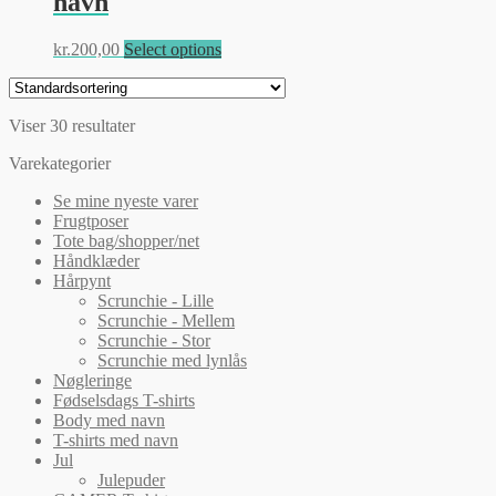
navn
Mulighederne
kan
vælges
Dette
kr.
200,00
Select options
på
vare
varesiden
har
flere
Viser 30 resultater
varianter.
Mulighederne
Varekategorier
kan
vælges
Se mine nyeste varer
på
Frugtposer
varesiden
Tote bag/shopper/net
Håndklæder
Hårpynt
Scrunchie - Lille
Scrunchie - Mellem
Scrunchie - Stor
Scrunchie med lynlås
Nøgleringe
Fødselsdags T-shirts
Body med navn
T-shirts med navn
Jul
Julepuder