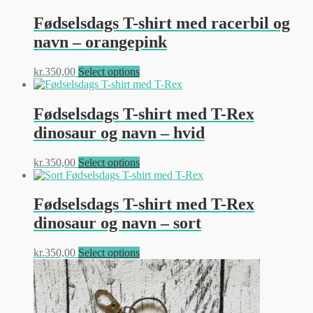
varesiden
har
flere
Fødselsdags T-shirt med racerbil og
varianter.
navn – orangepink
Mulighederne
kan
vælges
Dette
kr.
350,00
Select options
på
vare
varesiden
har
flere
Fødselsdags T-shirt med T-Rex
varianter.
dinosaur og navn – hvid
Mulighederne
kan
vælges
Dette
kr.
350,00
Select options
på
vare
varesiden
har
flere
Fødselsdags T-shirt med T-Rex
varianter.
dinosaur og navn – sort
Mulighederne
kan
vælges
Dette
kr.
350,00
Select options
på
vare
varesiden
har
flere
varianter.