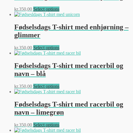
Dette
kr.
350,00
Select options
vare
har
flere
Fødselsdags T-shirt med enhjørning –
varianter.
glimmer
Mulighederne
kan
vælges
Dette
kr.
350,00
Select options
på
vare
varesiden
har
flere
Fødselsdags T-shirt med racerbil og
varianter.
navn – blå
Mulighederne
kan
vælges
Dette
kr.
350,00
Select options
på
vare
varesiden
har
flere
Fødselsdags T-shirt med racerbil og
varianter.
navn – limegrøn
Mulighederne
kan
vælges
Dette
kr.
350,00
Select options
på
vare