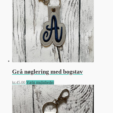
Mulighederne
kan
vælges
på
varesiden
Grå nøglering med bogstav
Dette
kr.
45,00
Vælg muligheder
vare
har
flere
varianter.
Mulighederne
kan