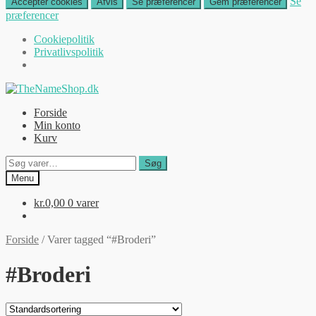
Se
Accepter cookies
Afvis
Se præferencer
Gem præferencer
præferencer
Cookiepolitik
Privatlivspolitik
Spring
Spring
til
til
Forside
navigation
indhold
Min konto
Kurv
Søg
Søg
efter:
Menu
kr.
0,00
0 varer
Forside
/
Varer tagged “#Broderi”
#Broderi