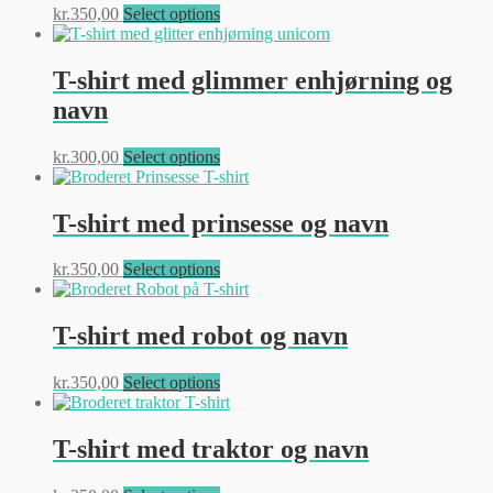
Dette
kr.
350,00
Select options
vare
har
flere
T-shirt med glimmer enhjørning og
varianter.
navn
Mulighederne
kan
vælges
Dette
kr.
300,00
Select options
på
vare
varesiden
har
flere
T-shirt med prinsesse og navn
varianter.
Mulighederne
Dette
kr.
350,00
Select options
kan
vare
vælges
har
på
flere
T-shirt med robot og navn
varesiden
varianter.
Mulighederne
Dette
kr.
350,00
Select options
kan
vare
vælges
har
på
flere
T-shirt med traktor og navn
varesiden
varianter.
Mulighederne