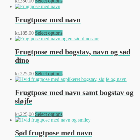
Dette
kr.
350,00
Select options
kan
vare
vælges
har
på
flere
Frugtpose med navn
varesiden
varianter.
Mulighederne
Dette
kr.
185,00
Select options
kan
vare
vælges
har
på
flere
Frugtpose med bogstav, navn og sød
varesiden
varianter.
dino
Mulighederne
kan
vælges
Dette
kr.
225,00
Select options
på
vare
varesiden
har
flere
Frugtpose med navn samt bogstav og
varianter.
sløjfe
Mulighederne
kan
vælges
Dette
kr.
225,00
Select options
på
vare
varesiden
har
flere
Sød frugtpose med navn
varianter.