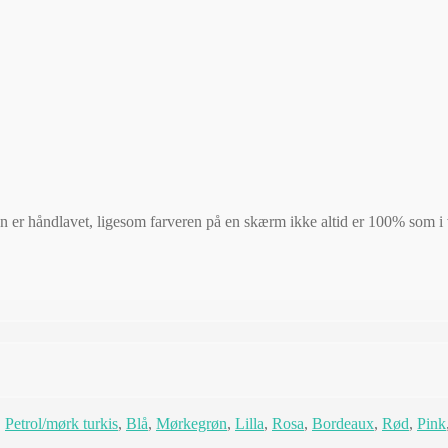
den er håndlavet, ligesom farveren på en skærm ikke altid er 100% som i
,
Petrol/mørk turkis
,
Blå
,
Mørkegrøn
,
Lilla
,
Rosa
,
Bordeaux
,
Rød
,
Pink