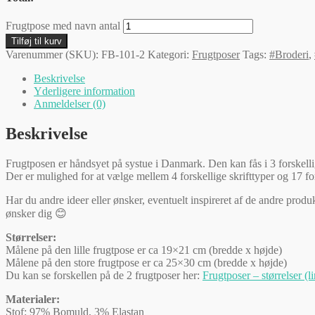
Frugtpose med navn antal
Tilføj til kurv
Varenummer (SKU):
FB-101-2
Kategori:
Frugtposer
Tags:
#Broderi
,
Beskrivelse
Yderligere information
Anmeldelser (0)
Beskrivelse
Frugtposen er håndsyet på systue i Danmark. Den kan fås i 3 forskellig
Der er mulighed for at vælge mellem 4 forskellige skrifttyper og 17 for
Har du andre ideer eller ønsker, eventuelt inspireret af de andre prod
ønsker dig 😊
Størrelser:
Målene på den lille frugtpose er ca 19×21 cm (bredde x højde)
Målene på den store frugtpose er ca 25×30 cm (bredde x højde)
Du kan se forskellen på de 2 frugtposer her:
Frugtposer – størrelser (l
Materialer:
Stof: 97% Bomuld, 3% Elastan