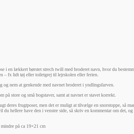
se i en lækkert børstet strech twill med broderet navn, hvor du bestemm
x lidt tøj eller toiletgrej til lejrskolen eller ferien.
ig og nem at genkende med navnet broderet i yndlingsfarven.
på store og små bogstaver, samt at navnet er stavet korrekt.
t deres frugtposer, men det er muligt at tilvælge en snorstoppe, så man e
l du hellere have den i venstre side, så skriv en kommentar om det, og 
dt mindre på ca 19×21 cm