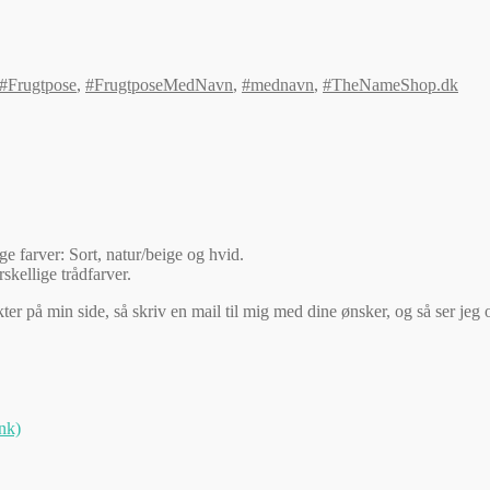
#Frugtpose
,
#FrugtposeMedNavn
,
#mednavn
,
#TheNameShop.dk
e farver: Sort, natur/beige og hvid.
skellige trådfarver.
ukter på min side, så skriv en mail til mig med dine ønsker, og så ser je
ink)