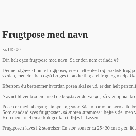
Frugtpose med navn
kr.
185,00
Din helt egen frugtpose med navn. Så er den nem at finde 😊
Denne udgave af mine frugtposer, er en helt enkelt og praktisk frugtpo
skolen, men den kan også bruges til andre ting end frugt og madpakken – f
Eftersom du bestemmer hvordan posen skal se ud, er den helt personl
Navnet bliver broderet med de bogstaver du vælger, så vær opmærksom 
Posen er med løbegang i toppen og snor. Sådan har mine børn altid brug
Som standard syes frugtposten, så snoren strammes i højre side, men vi
Kommentarer/bemærkninger kan tilføjes i “kassen”
Frugtposen laves i 2 størrelser: En stor, som er ca 25×30 cm og en li