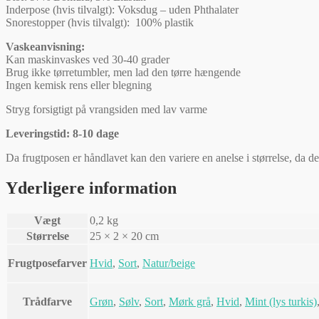
Inderpose (hvis tilvalgt): Voksdug – uden Phthalater
Snorestopper (hvis tilvalgt): 100% plastik
Vaskeanvisning:
Kan maskinvaskes ved 30-40 grader
Brug ikke tørretumbler, men lad den tørre hængende
Ingen kemisk rens eller blegning
Stryg forsigtigt på vrangsiden med lav varme
Leveringstid: 8-10 dage
Da frugtposen er håndlavet kan den variere en anelse i størrelse, da 
Yderligere information
Vægt
0,2 kg
Størrelse
25 × 2 × 20 cm
Frugtposefarver
Hvid
,
Sort
,
Natur/beige
Trådfarve
Grøn
,
Sølv
,
Sort
,
Mørk grå
,
Hvid
,
Mint (lys turkis)