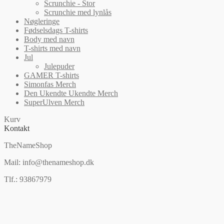
Scrunchie - Stor
Scrunchie med lynlås
Nøgleringe
Fødselsdags T-shirts
Body med navn
T-shirts med navn
Jul
Julepuder
GAMER T-shirts
Simonfas Merch
Den Ukendte Ukendte Merch
SuperUlven Merch
Kurv
Kontakt
TheNameShop
Mail: info@thenameshop.dk
Tlf.: 93867979