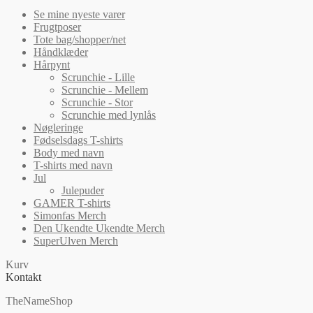
Se mine nyeste varer
Frugtposer
Tote bag/shopper/net
Håndklæder
Hårpynt
Scrunchie - Lille
Scrunchie - Mellem
Scrunchie - Stor
Scrunchie med lynlås
Nøgleringe
Fødselsdags T-shirts
Body med navn
T-shirts med navn
Jul
Julepuder
GAMER T-shirts
Simonfas Merch
Den Ukendte Ukendte Merch
SuperUlven Merch
Kurv
Kontakt
TheNameShop