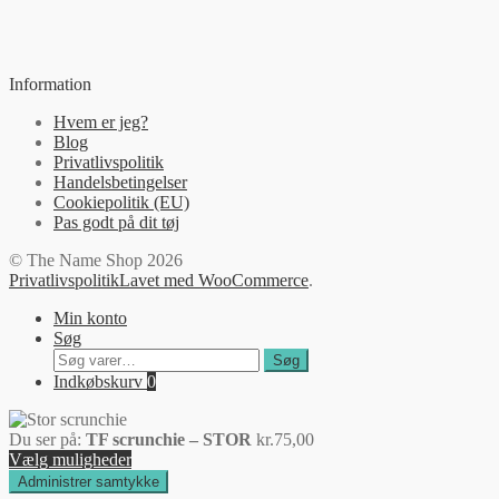
Information
Hvem er jeg?
Blog
Privatlivspolitik
Handelsbetingelser
Cookiepolitik (EU)
Pas godt på dit tøj
© The Name Shop 2026
Privatlivspolitik
Lavet med WooCommerce
.
Min konto
Søg
Søg
Søg
efter:
Indkøbskurv
0
Du ser på:
TF scrunchie – STOR
kr.
75,00
Vælg muligheder
Administrer samtykke