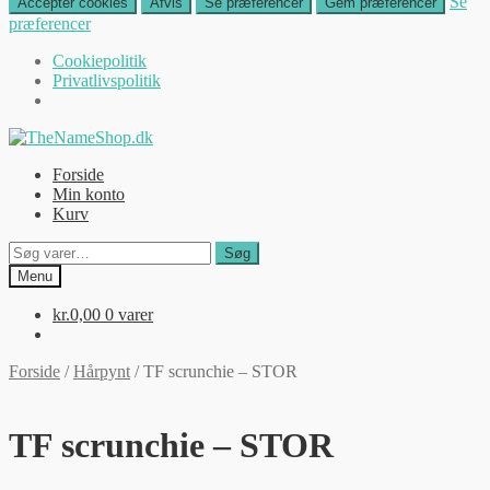
Se
Accepter cookies
Afvis
Se præferencer
Gem præferencer
præferencer
Cookiepolitik
Privatlivspolitik
Spring
Spring
til
til
Forside
navigation
indhold
Min konto
Kurv
Søg
Søg
efter:
Menu
kr.
0,00
0 varer
Forside
/
Hårpynt
/
TF scrunchie – STOR
TF scrunchie – STOR