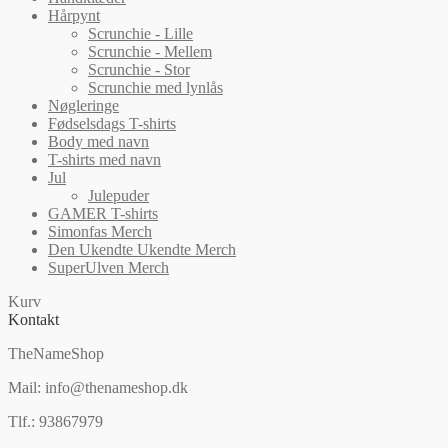
vælges
Hårpynt
på
Scrunchie - Lille
varesiden
Scrunchie - Mellem
Scrunchie - Stor
Scrunchie med lynlås
Nøgleringe
Fødselsdags T-shirts
Body med navn
T-shirts med navn
Jul
Julepuder
GAMER T-shirts
Simonfas Merch
Den Ukendte Ukendte Merch
SuperUlven Merch
Kurv
Kontakt
TheNameShop
Mail: info@thenameshop.dk
Tlf.: 93867979