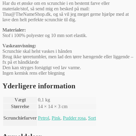
Har du et ønske om en scrunchie i en bestemt farve eller
materiale/stof, så send mig en besked på mail:
Tina@TheNameShop.dk, og så vil jeg meget gerne hjælpe med at
lave den helt perfekte scrunchie til dig.
Materialer:
Stof i 100% polyester og 10 mm sort elastik.
Vaskeanvisning:
Scrunchie skal helst vaskes i hånden
Brug ikke tørretumbler, men lad den tørre hængende eller liggende –
fx på et håndklæde
Den kan stryges forsigtigt ved lav varme.
Ingen kemisk rens eller blegning
Yderligere information
Vægt
0,1 kg
Størrelse
14 × 14 × 3 cm
Scrunchiefarver
Petrol
,
Pink
,
Pudder rosa
,
Sort