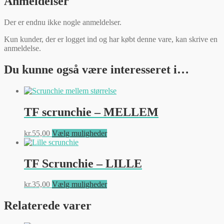
Anmeldelser
Der er endnu ikke nogle anmeldelser.
Kun kunder, der er logget ind og har købt denne vare, kan skrive en
anmeldelse.
Du kunne også være interesseret i…
TF scrunchie – MELLEM
Dette
kr.
55,00
Vælg muligheder
vare
har
flere
TF Scrunchie – LILLE
varianter.
Mulighederne
Dette
kr.
35,00
Vælg muligheder
kan
vare
vælges
har
Relaterede varer
på
flere
varesiden
varianter.