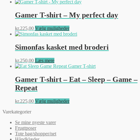
Mulighederne
kan
Gamer T-shirt – My perfect day
vælges
på
varesiden
Dette
kr.
225,00
Vælg muligheder
vare
har
flere
Simonfas kasket med broderi
varianter.
Mulighederne
kr.
250,00
Læs mere
kan
vælges
på
Gamer T-shirt – Eat – Sleep – Game –
varesiden
Repeat
Dette
kr.
225,00
Vælg muligheder
vare
Varekategorier
har
flere
Se mine nyeste varer
varianter.
Frugtposer
Mulighederne
Tote bag/shopper/net
kan
Håndklæder