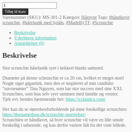
TF
scrunchie
Tilføj til kurv
-
Varenummer (SKU):
MS-301-2
Kategori:
Hårpynt
Tags:
#håndlavet
STOR
scrunchie
,
#hårelastik med lynlås
,
#MadeByTF
,
#Scrunchie
antal
Beskrivelse
Yderligere information
Anmeldelser (0)
Beskrivelse
Stor scrunchie hårelastik syet i lækkert blankt satinstof.
Diameter på denne schrunchie er ca 20 cm, hvilket er meget stort!
Nogle siger gigantisk, men den er inspireret af min candiske
“navnesøster” Tina Nguyen, som har stor success med sine XXL
Scrunchies, som hun selv syer sammen med familie og venner.
Tjek evt. hendes hjemmeside her:
https://xxlandco.com/
Her kan du se størrelsesforholdende på mine forskellige scrunchies:
https://thenameshop.dk/scrunchie-stoerrelser/
Scrunchien er håndlavet, så hver scrunchie vil være en lille smule
forskellig i udseende, og kan derfor variere lidt fra det viste billede.