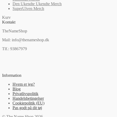
Den Ukendte Ukendte Merch
SuperUlven Merch
Kurv
Kontakt
TheNameShop
Mail: info@thenameshop.dk
Tlf.: 93867979
Information
Hvem er jeg?
Blog
Privatlivspolitik
Handelsbetingelser
Cookiepolitik (EU)
Pas godt på dit tøj
© The Name Shop 2026