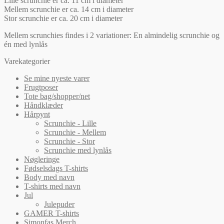
Lille scrunchie er ca. 11 cm i diameter
Mellem scrunchie er ca. 14 cm i diameter
Stor scrunchie er ca. 20 cm i diameter
Mellem scrunchies findes i 2 variationer: En almindelig scrunchie og
én med lynlås
Varekategorier
Se mine nyeste varer
Frugtposer
Tote bag/shopper/net
Håndklæder
Hårpynt
Scrunchie - Lille
Scrunchie - Mellem
Scrunchie - Stor
Scrunchie med lynlås
Nøgleringe
Fødselsdags T-shirts
Body med navn
T-shirts med navn
Jul
Julepuder
GAMER T-shirts
Simonfas Merch