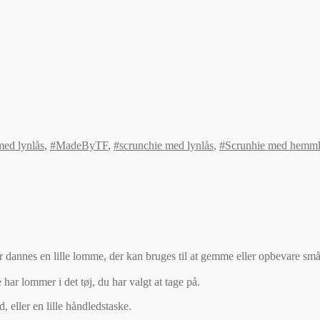
med lynlås
,
#MadeByTF
,
#scrunchie med lynlås
,
#Scrunhie med hemml
er dannes en lille lomme, der kan bruges til at gemme eller opbevare små 
har lommer i det tøj, du har valgt at tage på.
 eller en lille håndledstaske.