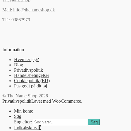
Mail: info@thenameshop.dk
Tlf.: 93867979
Information
Hvem er jeg?
Blog
Privatlivspolitik
Handelsbetingelser
Cookiepolitik (EU)
Pas godt på dit tøj
© The Name Shop 2026
Privatlivspolitik
Lavet med WooCommerce
.
Min konto
Søg
Søg efter:
Søg
Indkøbskurv
0