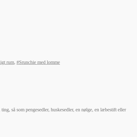
igt rum
,
#Srunchie med lomme
ting, så som pengesedler, huskesedler, en nølge, en læbestift eller