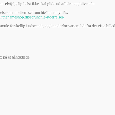
selvfølgelig helst ikke skal glide ud af håret og blive tabt.
relse om “mellem schrunchie” uden lynlås.
://thenameshop.dk/scrunchie-stoerrelser/
mule forskellig i udseende, og kan derfor variere lidt fra det viste billed
fx på et håndklæde