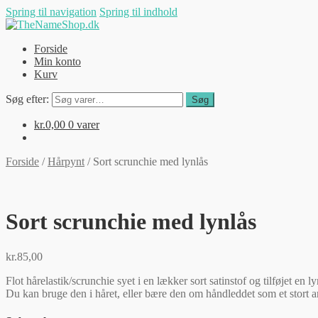
Spring til navigation
Spring til indhold
Forside
Min konto
Kurv
Søg efter:
Søg
kr.
0,00
0 varer
Forside
/
Hårpynt
/
Sort scrunchie med lynlås
Sort scrunchie med lynlås
kr.
85,00
Flot hårelastik/scrunchie syet i en lækker sort satinstof og tilføjet en
Du kan bruge den i håret, eller bære den om håndleddet som et stort ar