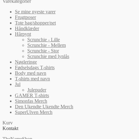
Varekategorier
Se mine nyeste varer
Frugtposer
Tote bag/shopper/net
Håndklæder
Hårpynt
Scrunchie - Lille
Scrunchie - Mellem
Scrunchie - Stor
Scrunchie med lynlås
Nøgleringe
Fødselsdags T-shirts
Body med navn
T-shirts med navn
Jul
Julepuder
GAMER T-shirts
Simonfas Merch
Den Ukendte Ukendte Merch
SuperUlven Merch
Kurv
Kontakt
TheNameShop