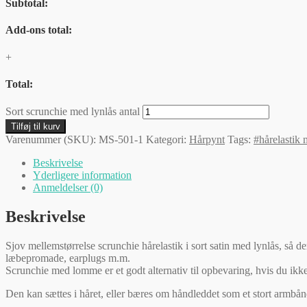
Subtotal:
Add-ons total:
+
Total:
Sort scrunchie med lynlås antal
Tilføj til kurv
Varenummer (SKU):
MS-501-1
Kategori:
Hårpynt
Tags:
#hårelastik 
Beskrivelse
Yderligere information
Anmeldelser (0)
Beskrivelse
Sjov mellemstørrelse scrunchie hårelastik i sort satin med lynlås, så d
læbepromade, earplugs m.m.
Scrunchie med lomme er et godt alternativ til opbevaring, hvis du ikke 
Den kan sættes i håret, eller bæres om håndleddet som et stort armbånd,