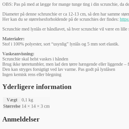
OBS: Pas på med at lægge for mange tunge ting i din scrunchie, da den 
Diameter på denne schrunchie er ca 12-13 cm, så den har samme stør
Her kan du se størrelsesforholdende på de scrunchies der findes:
https
Scrunchie med lynlås er håndlavet, så hver scrunchie vil være en lille s
Materialer:
Stof i 100% polyester, sort “usynlig” lynlås og 5 mm sort elastik.
Vaskeanvisning:
Scrunchie skal helst vaskes i hånden
Brug ikke tørretumbler, men lad den tørre hængende eller liggende – 
Den kan stryges forsigtigt ved lav varme. Pas godt på lynlåsen
Ingen kemisk rens eller blegning
Yderligere information
Vægt
0,1 kg
Størrelse
14 × 14 × 3 cm
Anmeldelser