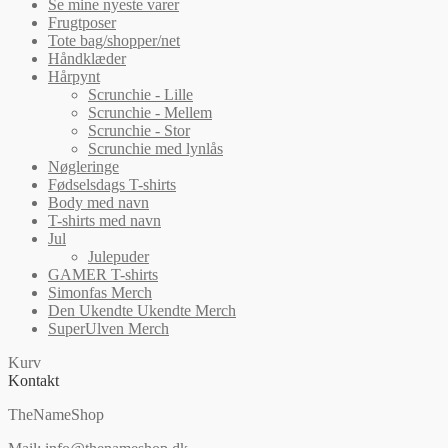
Se mine nyeste varer
Frugtposer
Tote bag/shopper/net
Håndklæder
Hårpynt
Scrunchie - Lille
Scrunchie - Mellem
Scrunchie - Stor
Scrunchie med lynlås
Nøgleringe
Fødselsdags T-shirts
Body med navn
T-shirts med navn
Jul
Julepuder
GAMER T-shirts
Simonfas Merch
Den Ukendte Ukendte Merch
SuperUlven Merch
Kurv
Kontakt
TheNameShop