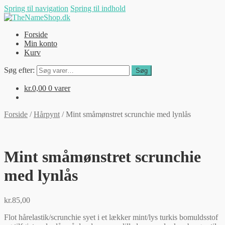
Spring til navigation
Spring til indhold
Forside
Min konto
Kurv
Søg efter:
Søg
kr.
0,00
0 varer
Forside
/
Hårpynt
/
Mint småmønstret scrunchie med lynlås
Mint småmønstret scrunchie
med lynlås
kr.
85,00
Flot hårelastik/scrunchie syet i et lækker mint/lys turkis bomuldsstof