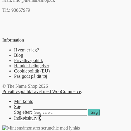
Mail: info@thenameshop.dk
Tlf.: 93867979
Information
Hvem er jeg?
Blog
Privatlivspolitik
Handelsbetingelser
Cookiepolitik (EU)
Pas godt på dit tøj
© The Name Shop 2026
Privatlivspolitik
Lavet med WooCommerce
.
Min konto
Søg
Søg efter:
Søg
Indkøbskurv
0