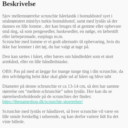
Beskrivelse
Sjov mellemstørrelse scrunchie hårelastik i bomuldsstof syet i
småmønstret mint/lys turkis bomuldsstof, samt med lynlås så der
dannes en lille lomme , der kan bruges til at gemme eller opbevare
små ting, så som pengesedler, huskesedler, en nølge, en læbestift
eller læbepromade, earplugs m.m.
Scrunchie med lomme er et godt alternativ til opbevaring, hvis du
ikke har lommer i det tøj, du har valgt at tage på.
Den kan sættes i håret, eller bæres om håndleddet som et stort
armbånd, eller en lille håndledstaske.
OBS: Pas på med at lægge for mange tunge ting i din scrunchie, da
den selvfølgelig helst ikke skal glide ud af håret og blive tabt
Diameter på denne schrunchie er ca 13-14 cm, så den har samme
størrelse om “mellem schrunchie” uden lynlås. Her kan du se
størrelsesforholdende på de scrunchies der findes:
https://thenameshop.dk/scrunchie-stoerrelser/
Scrunchie med lynlås er håndlavet, så hver scrunchie vil være en
lille smule forskellig i udseende, og kan derfor variere lidt fra det
viste billede.