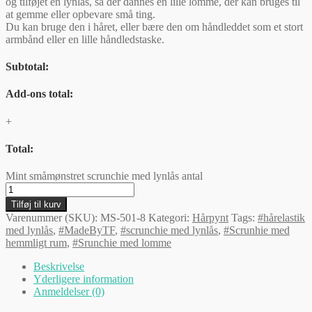
og tilføjet en lynlås, så der dannes en lille lomme, der kan bruges til
at gemme eller opbevare små ting.
Du kan bruge den i håret, eller bære den om håndleddet som et stort
armbånd eller en lille håndledstaske.
Subtotal:
Add-ons total:
+
Total:
Mint småmønstret scrunchie med lynlås antal
Tilføj til kurv
Varenummer (SKU):
MS-501-8
Kategori:
Hårpynt
Tags:
#hårelastik
med lynlås
,
#MadeByTF
,
#scrunchie med lynlås
,
#Scrunhie med
hemmligt rum
,
#Srunchie med lomme
Beskrivelse
Yderligere information
Anmeldelser (0)