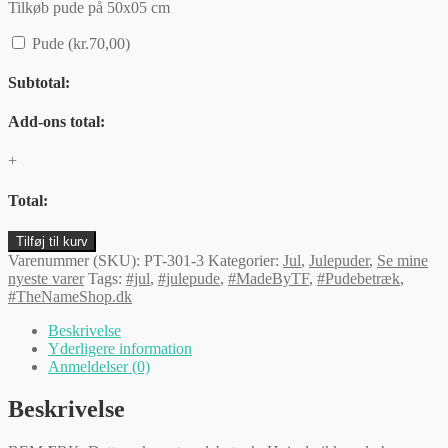
Tilkøb pude på 50x05 cm
Pude
(
kr.
70,00
)
Subtotal:
Add-ons total:
+
Total:
Rød
Tilføj til kurv
Buffalo
Varenummer (SKU):
PT-301-3
Kategorier:
Jul
,
Julepuder
,
Se mine
Plaid
nyeste varer
Tags:
#jul
,
#julepude
,
#MadeByTF
,
#Pudebetræk
,
julepudebetræk
#TheNameShop.dk
50
x
Beskrivelse
50
Yderligere information
cm
Anmeldelser (0)
-
Merry
Beskrivelse
Christmas
antal