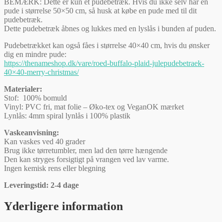
BEMÆRK: Dette er kun et pudebetræk. Hvis du ikke selv har en
pude i størrelse 50×50 cm, så husk at købe en pude med til dit
pudebetræk.
Dette pudebetræk åbnes og lukkes med en lyslås i bunden af puden.
Pudebetrækket kan også fåes i størrelse 40×40 cm, hvis du ønsker
dig en mindre pude:
https://thenameshop.dk/vare/roed-buffalo-plaid-julepudebetraek-
40×40-merry-christmas/
Materialer:
Stof: 100% bomuld
Vinyl: PVC fri, mat folie – Øko-tex og VeganOK mærket
Lynlås: 4mm spiral lynlås i 100% plastik
Vaskeanvisning:
Kan vaskes ved 40 grader
Brug ikke tørretumbler, men lad den tørre hængende
Den kan stryges forsigtigt på vrangen ved lav varme.
Ingen kemisk rens eller blegning
Leveringstid: 2-4 dage
Yderligere information