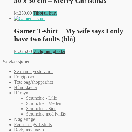
50 x 50 cm – Merry Christmas
kr.
250,00
Tilføj til kurv
Gamer T-shirt – My wife says I only
have two faults (blå)
Dette
kr.
225,00
Vælg muligheder
vare
Varekategorier
har
flere
Se mine nyeste varer
varianter.
Frugtposer
Mulighederne
Tote bag/shopper/net
kan
Håndklæder
vælges
Hårpynt
på
Scrunchie - Lille
varesiden
Scrunchie - Mellem
Scrunchie - Stor
Scrunchie med lynlås
Nøgleringe
Fødselsdags T-shirts
Body med navn