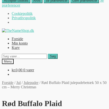
Se
Accepter cookies
Afvis
Se præferencer
Gem præferencer
præferencer
Cookiepolitik
Privatlivspolitik
Spring
Spring
til
til
Forside
navigation
indhold
Min konto
Kurv
Søg
Søg
efter:
Menu
kr.
0,00
0 varer
Forside
/
Jul
/
Julepuder
/
Rød Buffalo Plaid julepudebetræk 50 x 50
cm – Merry Christmas
Rød Buffalo Plaid