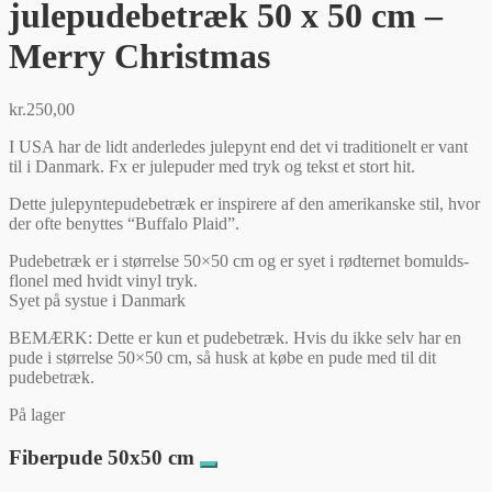
julepudebetræk 50 x 50 cm –
Merry Christmas
kr.
250,00
I USA har de lidt anderledes julepynt end det vi traditionelt er vant
til i Danmark. Fx er julepuder med tryk og tekst et stort hit.
Dette julepyntepudebetræk er inspirere af den amerikanske stil, hvor
der ofte benyttes “Buffalo Plaid”.
Pudebetræk er i størrelse 50×50 cm og er syet i rødternet bomulds-
flonel med hvidt vinyl tryk.
Syet på systue i Danmark
BEMÆRK: Dette er kun et pudebetræk. Hvis du ikke selv har en
pude i størrelse 50×50 cm, så husk at købe en pude med til dit
pudebetræk.
På lager
Fiberpude 50x50 cm