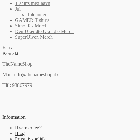
T-shirts med navn
Jul
Julepuder
GAMER T-shirts
Simonfas Merch
Den Ukendte Ukendte Merch
SuperUlven Merch
Kurv
Kontakt
TheNameShop
Mail: info@thenameshop.dk
Tlf.: 93867979
Information
Hvem er jeg?
Blog
Privatlivspolitik