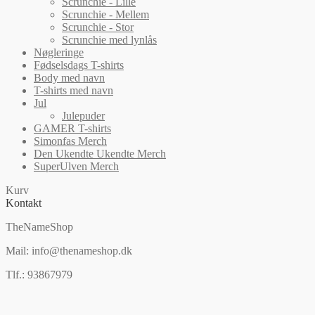
Scrunchie - Lille
Scrunchie - Mellem
Scrunchie - Stor
Scrunchie med lynlås
Nøgleringe
Fødselsdags T-shirts
Body med navn
T-shirts med navn
Jul
Julepuder
GAMER T-shirts
Simonfas Merch
Den Ukendte Ukendte Merch
SuperUlven Merch
Kurv
Kontakt
TheNameShop
Mail: info@thenameshop.dk
Tlf.: 93867979