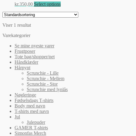
Dette
kr.
350,00
Select options
vare
har
flere
Viser 1 resultat
varianter.
Mulighederne
Varekategorier
kan
vælges
Se mine nyeste varer
på
Frugtposer
varesiden
Tote bag/shopper/net
Håndklæder
Hårpynt
Scrunchie - Lille
Scrunchie - Mellem
Scrunchie - Stor
Scrunchie med lynlås
Nøgleringe
Fødselsdags T-shirts
Body med navn
T-shirts med navn
Jul
Julepuder
GAMER T-shirts
Simonfas Merch