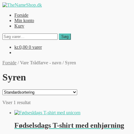
Spring
Spring
til
til
Forside
navigation
indhold
Min konto
Kurv
Søg
Søg
efter:
kr.
0,00
0 varer
Forside
/
Vare Trådfarve - navn
/
Syren
Syren
Viser 1 resultat
Fødselsdags T-shirt med enhjørning