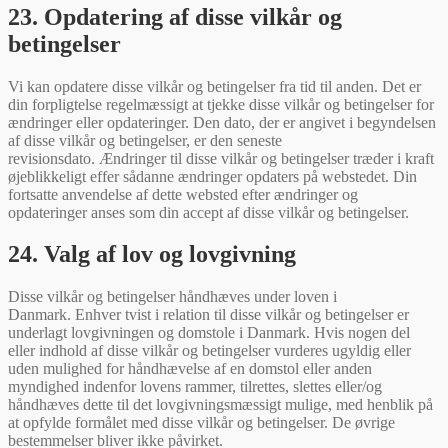
23. Opdatering af disse vilkår og
betingelser
Vi kan opdatere disse vilkår og betingelser fra tid til anden. Det er
din forpligtelse regelmæssigt at tjekke disse vilkår og betingelser for
ændringer eller opdateringer. Den dato, der er angivet i begyndelsen
af disse vilkår og betingelser, er den seneste
revisionsdato. Ændringer til disse vilkår og betingelser træder i kraft
øjeblikkeligt effer sådanne ændringer opdaters på webstedet. Din
fortsatte anvendelse af dette websted efter ændringer og
opdateringer anses som din accept af disse vilkår og betingelser.
24. Valg af lov og lovgivning
Disse vilkår og betingelser håndhæves under loven i
Danmark. Enhver tvist i relation til disse vilkår og betingelser er
underlagt lovgivningen og domstole i Danmark. Hvis nogen del
eller indhold af disse vilkår og betingelser vurderes ugyldig eller
uden mulighed for håndhævelse af en domstol eller anden
myndighed indenfor lovens rammer, tilrettes, slettes eller/og
håndhæves dette til det lovgivningsmæssigt mulige, med henblik på
at opfylde formålet med disse vilkår og betingelser. De øvrige
bestemmelser bliver ikke påvirket.