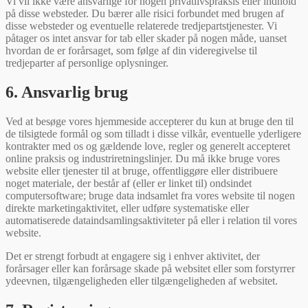
Vi vil ikke være ansvarlige for nogen privatlivspraksis eller indhold
på disse websteder. Du bærer alle risici forbundet med brugen af
disse websteder og eventuelle relaterede tredjepartstjenester. Vi
påtager os intet ansvar for tab eller skader på nogen måde, uanset
hvordan de er forårsaget, som følge af din videregivelse til
tredjeparter af personlige oplysninger.
6. Ansvarlig brug
Ved at besøge vores hjemmeside accepterer du kun at bruge den til
de tilsigtede formål og som tilladt i disse vilkår, eventuelle yderligere
kontrakter med os og gældende love, regler og generelt accepteret
online praksis og industriretningslinjer. Du må ikke bruge vores
website eller tjenester til at bruge, offentliggøre eller distribuere
noget materiale, der består af (eller er linket til) ondsindet
computersoftware; bruge data indsamlet fra vores website til nogen
direkte marketingaktivitet, eller udføre systematiske eller
automatiserede dataindsamlingsaktiviteter på eller i relation til vores
website.
Det er strengt forbudt at engagere sig i enhver aktivitet, der
forårsager eller kan forårsage skade på websitet eller som forstyrrer
ydeevnen, tilgængeligheden eller tilgængeligheden af websitet.