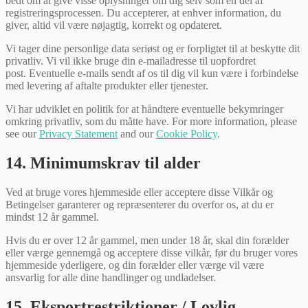
bedt om at give visse oplysninger om dig selv som en del af
registreringsprocessen. Du accepterer, at enhver information, du
giver, altid vil være nøjagtig, korrekt og opdateret.
Vi tager dine personlige data seriøst og er forpligtet til at beskytte dit
privatliv. Vi vil ikke bruge din e-mailadresse til uopfordret
post. Eventuelle e-mails sendt af os til dig vil kun være i forbindelse
med levering af aftalte produkter eller tjenester.
Vi har udviklet en politik for at håndtere eventuelle bekymringer
omkring privatliv, som du måtte have. For more information, please
see our
Privacy Statement
and our
Cookie Policy
.
14. Minimumskrav til alder
Ved at bruge vores hjemmeside eller acceptere disse Vilkår og
Betingelser garanterer og repræsenterer du overfor os, at du er
mindst 12 år gammel.
Hvis du er over 12 år gammel, men under 18 år, skal din forælder
eller værge gennemgå og acceptere disse vilkår, før du bruger vores
hjemmeside yderligere, og din forælder eller værge vil være
ansvarlig for alle dine handlinger og undladelser.
15. Eksportrestriktioner / Lovlig