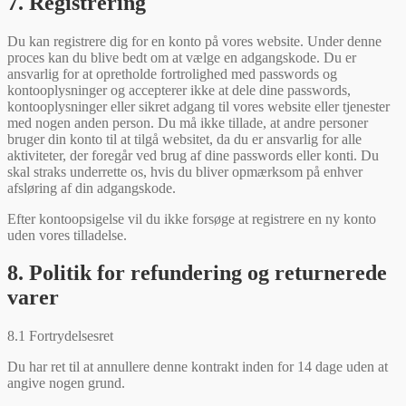
7. Registrering
Du kan registrere dig for en konto på vores website. Under denne
proces kan du blive bedt om at vælge en adgangskode. Du er
ansvarlig for at opretholde fortrolighed med passwords og
kontooplysninger og accepterer ikke at dele dine passwords,
kontooplysninger eller sikret adgang til vores website eller tjenester
med nogen anden person. Du må ikke tillade, at andre personer
bruger din konto til at tilgå websitet, da du er ansvarlig for alle
aktiviteter, der foregår ved brug af dine passwords eller konti. Du
skal straks underrette os, hvis du bliver opmærksom på enhver
afsløring af din adgangskode.
Efter kontoopsigelse vil du ikke forsøge at registrere en ny konto
uden vores tilladelse.
8. Politik for refundering og returnerede
varer
8.1 Fortrydelsesret
Du har ret til at annullere denne kontrakt inden for 14 dage uden at
angive nogen grund.