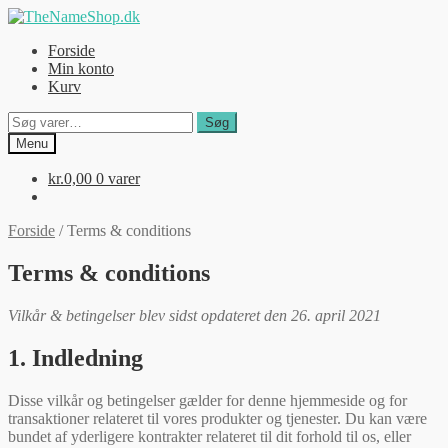
Spring
Spring
til
til
Forside
navigation
indhold
Min konto
Kurv
Søg
Søg
efter:
Menu
kr.
0,00
0 varer
Forside
/
Terms & conditions
Terms & conditions
Vilkår & betingelser blev sidst opdateret den 26. april 2021
1. Indledning
Disse vilkår og betingelser gælder for denne hjemmeside og for
transaktioner relateret til vores produkter og tjenester. Du kan være
bundet af yderligere kontrakter relateret til dit forhold til os, eller