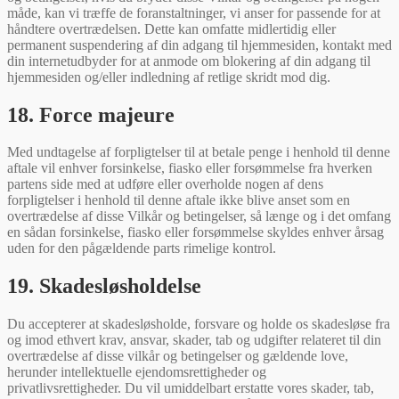
måde, kan vi træffe de foranstaltninger, vi anser for passende for at
håndtere overtrædelsen. Dette kan omfatte midlertidig eller
permanent suspendering af din adgang til hjemmesiden, kontakt med
din internetudbyder for at anmode om blokering af din adgang til
hjemmesiden og/eller indledning af retlige skridt mod dig.
18. Force majeure
Med undtagelse af forpligtelser til at betale penge i henhold til denne
aftale vil enhver forsinkelse, fiasko eller forsømmelse fra hverken
partens side med at udføre eller overholde nogen af dens
forpligtelser i henhold til denne aftale ikke blive anset som en
overtrædelse af disse Vilkår og betingelser, så længe og i det omfang
en sådan forsinkelse, fiasko eller forsømmelse skyldes enhver årsag
uden for den pågældende parts rimelige kontrol.
19. Skadesløsholdelse
Du accepterer at skadesløsholde, forsvare og holde os skadesløse fra
og imod ethvert krav, ansvar, skader, tab og udgifter relateret til din
overtrædelse af disse vilkår og betingelser og gældende love,
herunder intellektuelle ejendomsrettigheder og
privatlivsrettigheder. Du vil umiddelbart erstatte vores skader, tab,