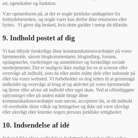
art, egenskaber og funktion.
Vær opmærksom på, at der er nogle juridiske undtagelser fra
fortrydelsesretten, og nogle varer kan derfor ikke returneres eller
byttes. Vi giver dig besked, hvis dette gælder i netop dit tilfælde.
9. Indhold postet af dig
Vi kan tilbyde forskellige åbne kommunikationsværktøjer på vores
hjemmeside, såsom blogkommentarer, blogindlæg, forums,
opslagstavler, vurderinger og anmeldelser og forskellige sociale
medietjenester. Det er muligvis ikke muligt for os at screene eller
overvåge alt indhold, som du eller andre måtte dele eller indsende på
eller via vores websted. Vi forbeholder os dog retten til at gennemgå
indholdet og overvåge al brug af og aktivitet på vores hjemmeside
og fjerne eller afvise alt indhold efter eget skøn. Ved at offentliggøre
oplysninger eller på anden måde bruge åbne
kommunikationsværktøjer som nævnt, accepterer du, at dit indhold
vil overholde disse vilkår og betingelser og ikke må være ulovligt
eller ulovligt eller krænke nogen persons juridiske rettigheder.
10. Indsendelse af idé