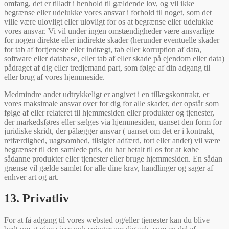
omfang, det er tilladt i henhold til gældende lov, og vil ikke
begrænse eller udelukke vores ansvar i forhold til noget, som det
ville være ulovligt eller ulovligt for os at begrænse eller udelukke
vores ansvar. Vi vil under ingen omstændigheder være ansvarlige
for nogen direkte eller indirekte skader (herunder eventuelle skader
for tab af fortjeneste eller indtægt, tab eller korruption af data,
software eller database, eller tab af eller skade på ejendom eller data)
pådraget af dig eller tredjemand part, som følge af din adgang til
eller brug af vores hjemmeside.
Medmindre andet udtrykkeligt er angivet i en tillægskontrakt, er
vores maksimale ansvar over for dig for alle skader, der opstår som
følge af eller relateret til hjemmesiden eller produkter og tjenester,
der markedsføres eller sælges via hjemmesiden, uanset den form for
juridiske skridt, der pålægger ansvar ( uanset om det er i kontrakt,
retfærdighed, uagtsomhed, tilsigtet adfærd, tort eller andet) vil være
begrænset til den samlede pris, du har betalt til os for at købe
sådanne produkter eller tjenester eller bruge hjemmesiden. En sådan
grænse vil gælde samlet for alle dine krav, handlinger og sager af
enhver art og art.
13. Privatliv
For at få adgang til vores websted og/eller tjenester kan du blive