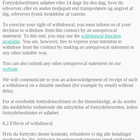
Fortrydelsesfristen udløber efter 14 dage fra den dag, hvor du
erhverver, eller en anden tredjepart end transportøren og angivet af
dig, erhverver fysisk besiddelse af varerne.
To exercise your right of withdrawal, you must inform us of your
decision to withdraw from this contract by an unequivocal
statement. To this end, you may use the
withdrawal function
available
. You are, however, free to express your intention to
withdraw from the contract by making an unequivocal statement in
any other suitable way.
You can also submit any other unequivocal statement on our
website
.
We will communicate to you an acknowledgement of receipt of such
a withdrawal on a durable medium (for example by email) without
delay.
For at overholde fortrydelsesfristen er det tilstrækkeligt, at du sender
din meddelelse vedrørende din udnyttelse af fortrydelsesretten, inden
fortrydelsesfristen er udløbet.
8.2 Effects of withdrawal
Hvis du fortryder denne kontrakt, refunderer vi dig alle betalinger
modtaget fra dig, inklusive leveringsomkostninger (med undtagelse