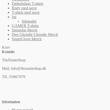
Fødselsdags T-shirts
Body med navn
T-shirts med navn
Jul
Julepuder
GAMER T-shirts
Simonfas Merch
Den Ukendte Ukendte Merch
SuperUlven Merch
Kurv
Kontakt
TheNameShop
Mail: info@thenameshop.dk
Tlf.: 93867979
Information