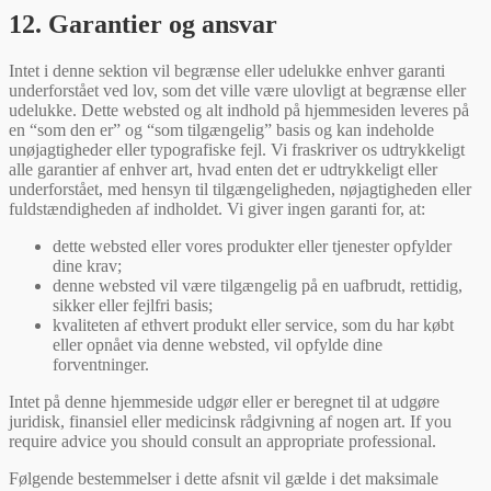
12. Garantier og ansvar
Intet i denne sektion vil begrænse eller udelukke enhver garanti
underforstået ved lov, som det ville være ulovligt at begrænse eller
udelukke. Dette websted og alt indhold på hjemmesiden leveres på
en “som den er” og “som tilgængelig” basis og kan indeholde
unøjagtigheder eller typografiske fejl. Vi fraskriver os udtrykkeligt
alle garantier af enhver art, hvad enten det er udtrykkeligt eller
underforstået, med hensyn til tilgængeligheden, nøjagtigheden eller
fuldstændigheden af indholdet. Vi giver ingen garanti for, at:
dette websted eller vores produkter eller tjenester opfylder
dine krav;
denne websted vil være tilgængelig på en uafbrudt, rettidig,
sikker eller fejlfri basis;
kvaliteten af ethvert produkt eller service, som du har købt
eller opnået via denne websted, vil opfylde dine
forventninger.
Intet på denne hjemmeside udgør eller er beregnet til at udgøre
juridisk, finansiel eller medicinsk rådgivning af nogen art. If you
require advice you should consult an appropriate professional.
Følgende bestemmelser i dette afsnit vil gælde i det maksimale