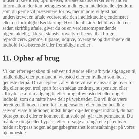
Indsend ikke ideer, opfindelser, forfatterskabsværker eller anden
information, der kan betragtes som din egen intellektuelle ejendom,
som du gerne vil præsentere for os, medmindre vi først har
underskrevet en aftale vedrørende den intellektuelle ejendomsret
eller en fortrolighedserklæring. Hvis du afslører det til os uden en
sådan skriftlig aftale, giver du os en verdensomspændende,
uigenkaldelig, ikke-eksklusiv, royaltyfri licens til at bruge,
reproducere, gemme, tilpasse, udgive, oversætte og distribuere dit
indhold i eksisterende eller fremtidige medier .
11. Ophør af brug
Vi kan efter eget skøn til enhver tid ændre eller afbryde adgangen til,
midlertidigt eller permanent, websted eller en hvilken som helst
tjeneste derpå. Du accepterer, at vi ikke vil være ansvarlige over for
dig eller nogen tredjepart for en sådan ændring, suspension eller
afbrydelse af din adgang til eller brug af webstedet eller noget
indhold, som du måtte have delt på webstedet. Du vil ikke være
berettiget til nogen form for kompensation eller anden betaling,
selvom visse funktioner, indstillinger og/eller noget indhold, du har
bidraget med eller er kommet til at stole på, går tabt permanent. Du
må ikke omgå eller bypass, eller forsøge at omgå elle på enhver
måde at bypass nogen adgangsbegrænsnet foranstaltninger på vores
hjemmeside.