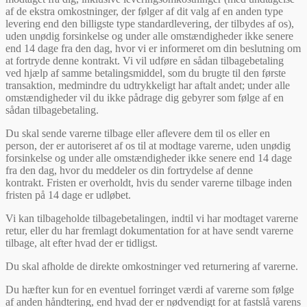
af de ekstra omkostninger, der følger af dit valg af en anden type
levering end den billigste type standardlevering, der tilbydes af os),
uden unødig forsinkelse og under alle omstændigheder ikke senere
end 14 dage fra den dag, hvor vi er informeret om din beslutning om
at fortryde denne kontrakt. Vi vil udføre en sådan tilbagebetaling
ved hjælp af samme betalingsmiddel, som du brugte til den første
transaktion, medmindre du udtrykkeligt har aftalt andet; under alle
omstændigheder vil du ikke pådrage dig gebyrer som følge af en
sådan tilbagebetaling.
Du skal sende varerne tilbage eller aflevere dem til os eller en
person, der er autoriseret af os til at modtage varerne, uden unødig
forsinkelse og under alle omstændigheder ikke senere end 14 dage
fra den dag, hvor du meddeler os din fortrydelse af denne
kontrakt. Fristen er overholdt, hvis du sender varerne tilbage inden
fristen på 14 dage er udløbet.
Vi kan tilbageholde tilbagebetalingen, indtil vi har modtaget varerne
retur, eller du har fremlagt dokumentation for at have sendt varerne
tilbage, alt efter hvad der er tidligst.
Du skal afholde de direkte omkostninger ved returnering af varerne.
Du hæfter kun for en eventuel forringet værdi af varerne som følge
af anden håndtering, end hvad der er nødvendigt for at fastslå varens