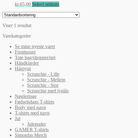
Dette
kr.
65,00
Select options
vare
har
flere
Viser 1 resultat
varianter.
Mulighederne
Varekategorier
kan
vælges
Se mine nyeste varer
på
Frugtposer
varesiden
Tote bag/shopper/net
Håndklæder
Hårpynt
Scrunchie - Lille
Scrunchie - Mellem
Scrunchie - Stor
Scrunchie med lynlås
Nøgleringe
Fødselsdags T-shirts
Body med navn
T-shirts med navn
Jul
Julepuder
GAMER T-shirts
Simonfas Merch