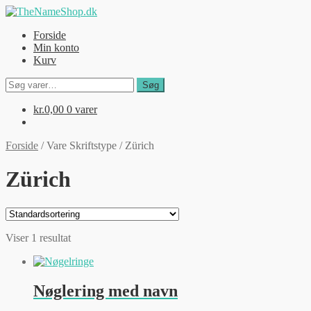
Spring
Spring
til
til
Forside
navigation
indhold
Min konto
Kurv
Søg
Søg
efter:
kr.
0,00
0 varer
Forside
/
Vare Skriftstype
/
Zürich
Zürich
Viser 1 resultat
Nøglering med navn