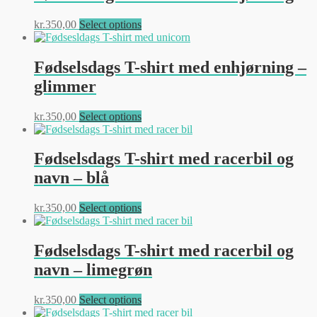
Dette
kr.
350,00
Select options
vare
har
flere
Fødselsdags T-shirt med enhjørning –
varianter.
glimmer
Mulighederne
kan
vælges
Dette
kr.
350,00
Select options
på
vare
varesiden
har
flere
Fødselsdags T-shirt med racerbil og
varianter.
navn – blå
Mulighederne
kan
vælges
Dette
kr.
350,00
Select options
på
vare
varesiden
har
flere
Fødselsdags T-shirt med racerbil og
varianter.
navn – limegrøn
Mulighederne
kan
vælges
Dette
kr.
350,00
Select options
på
vare