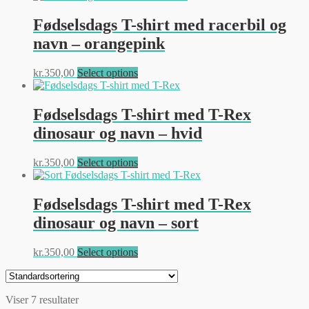
varesiden
har
flere
Fødselsdags T-shirt med racerbil og
varianter.
navn – orangepink
Mulighederne
kan
vælges
Dette
kr.
350,00
Select options
på
vare
varesiden
har
flere
Fødselsdags T-shirt med T-Rex
varianter.
dinosaur og navn – hvid
Mulighederne
kan
vælges
Dette
kr.
350,00
Select options
på
vare
varesiden
har
flere
Fødselsdags T-shirt med T-Rex
varianter.
dinosaur og navn – sort
Mulighederne
kan
vælges
Dette
kr.
350,00
Select options
på
vare
varesiden
har
flere
Viser 7 resultater
varianter.