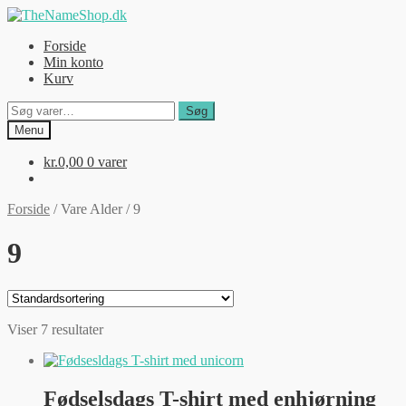
Spring
Spring
til
til
Forside
navigation
indhold
Min konto
Kurv
Søg
Søg
efter:
Menu
kr.
0,00
0 varer
Forside
/
Vare Alder
/
9
9
Viser 7 resultater
Fødselsdags T-shirt med enhjørning