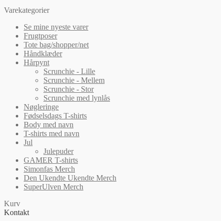
Mulighederne
Varekategorier
kan
vælges
Se mine nyeste varer
på
Frugtposer
varesiden
Tote bag/shopper/net
Håndklæder
Hårpynt
Scrunchie - Lille
Scrunchie - Mellem
Scrunchie - Stor
Scrunchie med lynlås
Nøgleringe
Fødselsdags T-shirts
Body med navn
T-shirts med navn
Jul
Julepuder
GAMER T-shirts
Simonfas Merch
Den Ukendte Ukendte Merch
SuperUlven Merch
Kurv
Kontakt