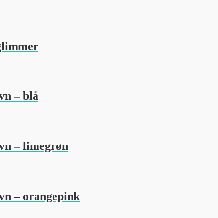
 glimmer
vn – blå
avn – limegrøn
avn – orangepink