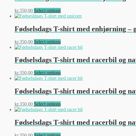
Dette
kr.
350,00
Select options
vare
har
flere
Fødselsdags T-shirt med enhjørning –
varianter.
Mulighederne
Dette
kr.
350,00
Select options
kan
vare
vælges
har
på
flere
Fødselsdags T-shirt med racerbil og na
varesiden
varianter.
Mulighederne
Dette
kr.
350,00
Select options
kan
vare
vælges
har
på
flere
Fødselsdags T-shirt med racerbil og n
varesiden
varianter.
Mulighederne
Dette
kr.
350,00
Select options
kan
vare
vælges
har
på
flere
Fødselsdags T-shirt med racerbil og n
varesiden
varianter.
Mulighederne
Dette
kr.
350,00
Select options