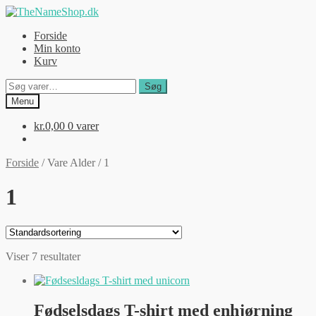
Spring
Spring
til
til
Forside
navigation
indhold
Min konto
Kurv
Søg
Søg
efter:
Menu
kr.
0,00
0 varer
Forside
/
Vare Alder
/
1
1
Viser 7 resultater
Fødselsdags T-shirt med enhjørning