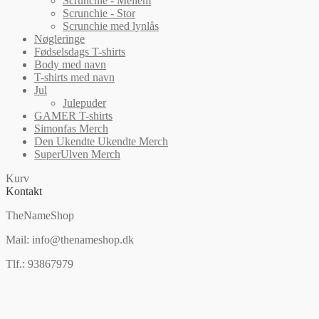
Scrunchie - Mellem
Scrunchie - Stor
Scrunchie med lynlås
Nøgleringe
Fødselsdags T-shirts
Body med navn
T-shirts med navn
Jul
Julepuder
GAMER T-shirts
Simonfas Merch
Den Ukendte Ukendte Merch
SuperUlven Merch
Kurv
Kontakt
TheNameShop
Mail: info@thenameshop.dk
Tlf.: 93867979