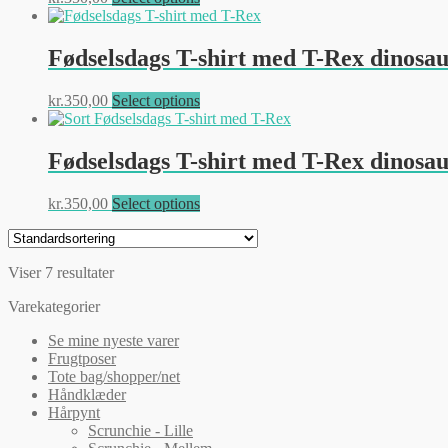
kan
vare
vælges
har
på
flere
Fødselsdags T-shirt med T-Rex dinosau
varesiden
varianter.
Mulighederne
Dette
kr.
350,00
Select options
kan
vare
vælges
har
på
flere
Fødselsdags T-shirt med T-Rex dinosau
varesiden
varianter.
Mulighederne
Dette
kr.
350,00
Select options
kan
vare
vælges
har
på
flere
varesiden
Viser 7 resultater
varianter.
Mulighederne
Varekategorier
kan
vælges
Se mine nyeste varer
på
Frugtposer
varesiden
Tote bag/shopper/net
Håndklæder
Hårpynt
Scrunchie - Lille